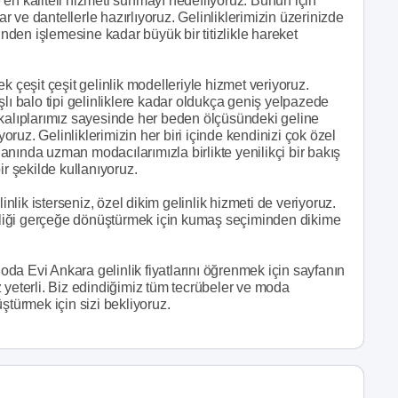
en kaliteli hizmeti sunmayı hedefliyoruz. Bunun için
ar ve dantellerle hazırlıyoruz. Gelinliklerimizin üzerinizde
inden işlemesine kadar büyük bir titizlikle hareket
k çeşit çeşit gelinlik modelleriyle hizmet veriyoruz.
lı balo tipi gelinliklere kadar oldukça geniş yelpazede
lçü kalıplarımız sayesinde her beden ölçüsündeki geline
yoruz. Gelinliklerimizin her biri içinde kendinizi çok özel
nında uzman modacılarımızla birlikte yenilikçi bir bakış
bir şekilde kullanıyoruz.
inlik isterseniz, özel dikim gelinlik hizmeti de veriyoruz.
linliği gerçeğe dönüştürmek için kumaş seçiminden dikime
da Evi Ankara gelinlik fiyatlarını öğrenmek için sayfanın
 yeterli. Biz edindiğimiz tüm tecrübeler ve moda
ştürmek için sizi bekliyoruz.