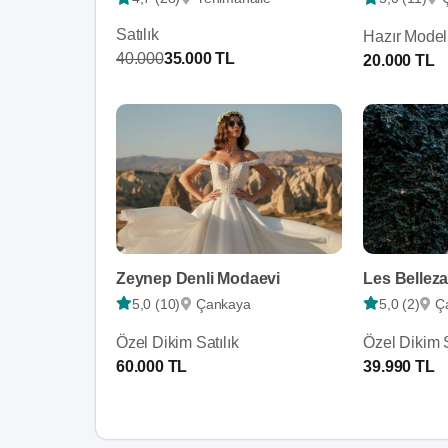
Satılık
Hazır Model 
40.000
35.000 TL
20.000 TL
Zeynep Denli Modaevi
Les Bellez
5,0 (10)
Çankaya
5,0 (2)
Ç
Özel Dikim Satılık
Özel Dikim S
60.000 TL
39.990 TL