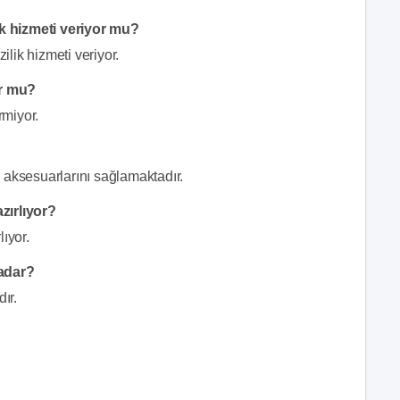
k hizmeti veriyor mu?
lik hizmeti veriyor.
or mu?
rmiyor.
 aksesuarlarını sağlamaktadır.
zırlıyor?
ıyor.
kadar?
ır.