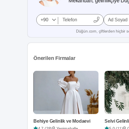
Mekandan, gelinlikçiye Düğ
Ad Soyad
Düğün.com, çiftlerden hiçbir se
Önerilen Firmalar
Behiye Gelinlik ve Modaevi
Selvi Gelinl
4,7 (28)
Yenimahalle
5,0 (11)