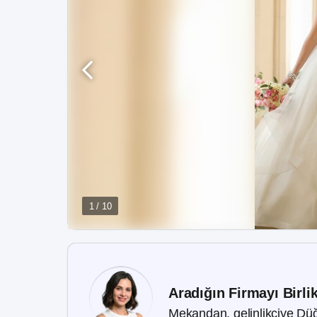
1 / 10
Aradığın Firmayı Birli
Mekandan, gelinlikçiye Düğ