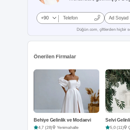
Ad Soyad
Düğün.com, çiftlerden hiçbir se
Önerilen Firmalar
Behiye Gelinlik ve Modaevi
Selvi Gelinl
4,7 (28)
Yenimahalle
5,0 (11)