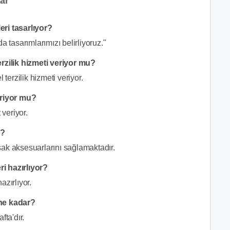
ar
eri tasarlıyor?
a tasarımlarımızı belirliyoruz."
zilik hizmeti veriyor mu?
erzilik hizmeti veriyor.
eriyor mu?
veriyor.
u?
şak aksesuarlarını sağlamaktadır.
i hazırlıyor?
azırlıyor.
 ne kadar?
fta'dır.