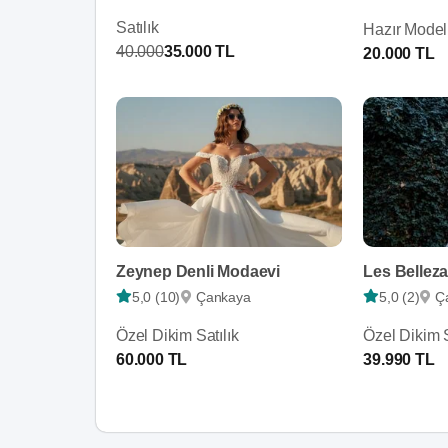
Satılık
Hazır Model 
40.000
35.000 TL
20.000 TL
Zeynep Denli Modaevi
Les Bellez
5,0 (10)
Çankaya
5,0 (2)
Ç
Özel Dikim Satılık
Özel Dikim S
60.000 TL
39.990 TL