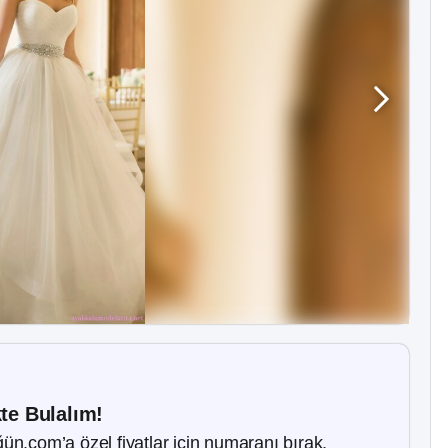
kte Bulalım!
ün.com’a özel fiyatlar için numaranı bırak.