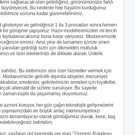
 dikimi sağlanacak olan gelinliğiniz, görünümünüze farklı
 çok büyüleyecek. Bu nedenle hep hayalini kurduğunuz
ekibimize sonuna kadar güvenebilirsiniz.
gösteriyor ve gelinliğinizi 1 ila 3 provadan sonra hemen
lı bir görüşme yapıyoruz. Hazır modellerimizden mi tercih
ı faydalanacaksınız buna karar veriyoruz. Modaevimizde
ileceğinize eminiz. Ama yine de tamamen içinize sinen
 yansıtan gelinliği sizin için dikmekten mutluluk
ızı ve özel isteklerinizi de dikkate alarak. Üstelik
sahibiz. Bu ekibimizin size özel hizmetler vermek için
riz. Modaevimizde gelinlik dışında abiyeler, mezuniyet
akkabılar, smokinler, gelinlerimizin anneleri için kıyafetler,
irçok alternatif de sizlere sunuluyor. Bu sayede
rken zaman kaybı da yaşamamış oluyorsunuz.
 azmini koruyor, her gün çağın teknolojik gelişmelerini
r. Bu yapmamızdaki en büyük amaç memnuniyetinizi
nizin tamamlayıcısı olarak gördüğümüz duvak, kese, baş
edebileceğinizi belirtelim.
nız; sayfanın üst kısmında yer alan ‘’Ücretsiz Randevu