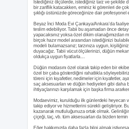
İstediğiniz ölçülerde, istediğiniz tarz ve şekilde
bir zariflik katacakken, eminiz ki görenleri de
şıklığı üstünüzde göreceğinize dair profesyonel 
Beyaz İnci Moda Evi Çankaya/Ankara’da faaliyet 
teslim edebiliyor. Tabii bu aşamadan önce detay
yapacaksınız yoksa özel dikim olanağımızdan m
birçok hazır model arasından istediğinizi bulab
modeli bulamazsanız; tarzınıza uygun, kişiliğinizi
duyacağız. Tabii vücut ölçülerinizi, düğün mekanın
oldukça uygun fiyatlarla…
Düğün modasını özel olarak takip eden bir ekibe 
özel bir çaba gösterdiğini rahatlıkla söyleyebili
töreni için kıyafetler, nedimeler için kıyafetler, ay
saç aksesuarları ve düğün hediyeleri gibi daha b
ihtiyaçlarınızı karşılamak için başka firma ara
Modaevimiz, kurulduğu ilk günlerdeki heyecan ve
takip ediyor ve hizmetlerini sürekli geliştiriyo
kazanarak mutluluğunuza ortak olmak. Gelinliği
çiçeği, taç, vb. tüm aksesuarları da bizden temin 
Eğer hakkımızda daha fazla bilgi almak istiyorsa