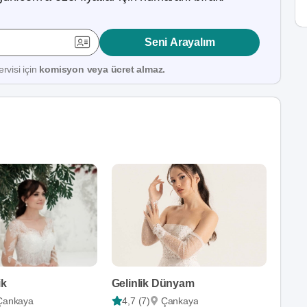
Seni Arayalım
rvisi için
komisyon veya ücret almaz.
ik
Gelinlik Dünyam
Çankaya
4,7 (7)
Çankaya