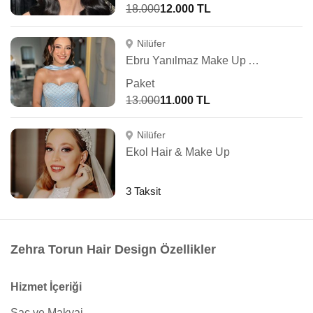
18.000
12.000 TL
Nilüfer
Ebru Yanılmaz Make Up Artist
Paket
13.000
11.000 TL
Nilüfer
Ekol Hair & Make Up
3 Taksit
Zehra Torun Hair Design Özellikler
Hizmet İçeriği
Saç ve Makyaj