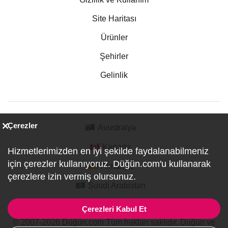
Site Haritası
Ürünler
Şehirler
Gelinlik
Çerezler
Avustralya
Kanada
Hizmetlerimizden en iyi şekilde faydalanabilmeniz
için çerezler kullanıyoruz. Düğün.com'u kullanarak
Almanya
çerezlere izin vermiş olursunuz.
Suudi Arabistan
Çerezleri Kabul Et
© 2007-2026 Düğün.com Tüm hakları saklıdır. Düğün ve