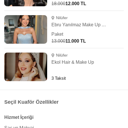
18.000
12.000 TL
Nilüfer
Ebru Yanılmaz Make Up Artist
Paket
13.000
11.000 TL
Nilüfer
Ekol Hair & Make Up
3 Taksit
Seçil Kuaför Özellikler
Hizmet İçeriği
Saç ve Makyaj