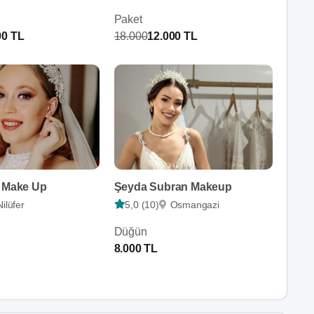
Paket
00 TL
18.000
12.000 TL
& Make Up
Şeyda Subran Makeup
Nilüfer
5,0 (10)
Osmangazi
Düğün
8.000 TL