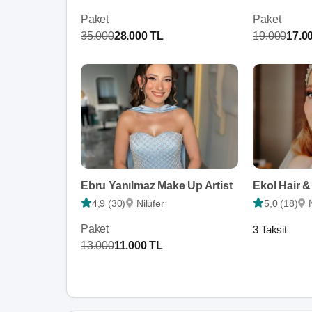
Paket
Paket
35.000
28.000 TL
19.000
17.0
Ebru Yanılmaz Make Up Artist
Ekol Hair 
4,9 (30)
Nilüfer
5,0 (18)
Paket
3 Taksit
13.000
11.000 TL