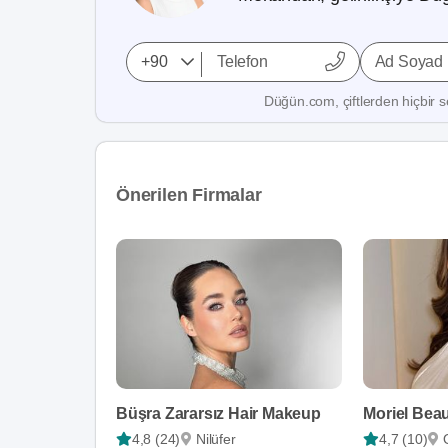
Ad Soyad
Düğün.com, çiftlerden hiçbir se
Önerilen Firmalar
Büşra Zararsız Hair Makeup
Moriel Beau
4,8 (24)
Nilüfer
4,7 (10)