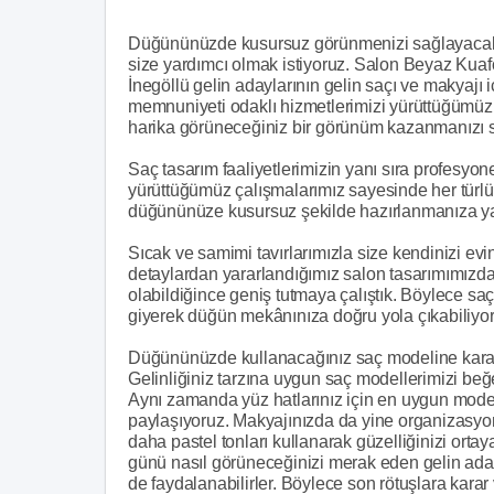
Düğününüzde kusursuz görünmenizi sağlayacak k
size yardımcı olmak istiyoruz. Salon Beyaz Kuaför
İnegöllü gelin adaylarının gelin saçı ve makyajı i
memnuniyeti odaklı hizmetlerimizi yürüttüğümüz 
harika görüneceğiniz bir görünüm kazanmanızı s
Saç tasarım faaliyetlerimizin yanı sıra profesyo
yürüttüğümüz çalışmalarımız sayesinde her türlü ih
düğününüze kusursuz şekilde hazırlanmanıza ya
Sıcak ve samimi tavırlarımızla size kendinizi evi
detaylardan yararlandığımız salon tasarımımızda
olabildiğince geniş tutmaya çalıştık. Böylece sa
giyerek düğün mekânınıza doğru yola çıkabiliyo
Düğününüzde kullanacağınız saç modeline karar v
Gelinliğiniz tarzına uygun saç modellerimizi be
Aynı zamanda yüz hatlarınız için en uygun model
paylaşıyoruz. Makyajınızda da yine organizasyon
daha pastel tonları kullanarak güzelliğinizi ort
günü nasıl görüneceğinizi merak eden gelin ada
de faydalanabilirler. Böylece son rötuşlara karar