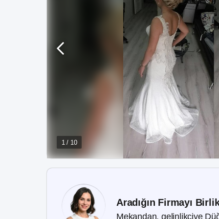
1 / 10
Aradığın Firmayı Birli
Mekandan, gelinlikçiye Düğ