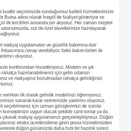
uaför seçiminizde sunduğumuz kaliteli hizmetlerimizle
 Bursa ailesi olarak İnegöl’de faaliyet gösteriyor ve
çin ilk tercihleri arasında yer alıyoruz. Her zaman müşteri
salonumuzda, sizi de özel davetlerinize hazırlayarak
ağlıyoruz.
nel makyaj uygulamaları ve güzellik bakımına dair
tiyacınıza cevap verebiliyor; farklı bakım türleri ile
rdımcı oluyoruz.
nizin konforundan hissettiriyoruz. Modern ve şık
 rahatça hazırlanabilmeniz için gelin odamızı
çınız ve makyajınız bozulmadan rahatça gelinliğinizi
rsunuz.
erirken ilk olarak gelinlik modelinizi öğreniyoruz.
ğeninize sunarak karar vermenizde yardımcı oluyoruz.
i seçebilmeniz için uzman görüşlerimizi de sizinle
 konseptinize uygun olacak şekilde canlı tonlar ya da
aya çıkarak makyaj uygulamanızı gerçekleştiriyoruz. Düğün
ylarımız ekstra ücretlendirme giren prova hizmetimizden
 vererek düğün gününüzde daha hızlı bir hazırlık süreci