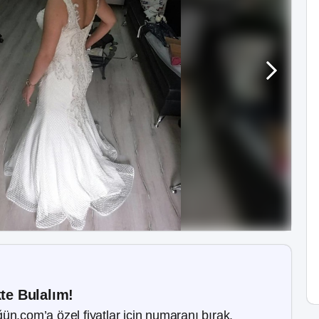
kte Bulalım!
ün.com’a özel fiyatlar için numaranı bırak.