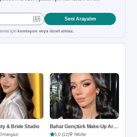
Seni Arayalım
rvisi için
komisyon veya ücret almaz.
ty & Bride Studio
Bahar Gençtürk Make-Up Artist
Orhangazi
5,0 (12)
Nilüfer