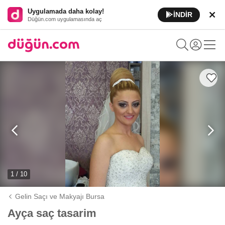
Uygulamada daha kolay!
İNDİR
Düğün.com uygulamasında aç
1 / 10
Gelin Saçı ve Makyajı Bursa
Ayça saç tasarim