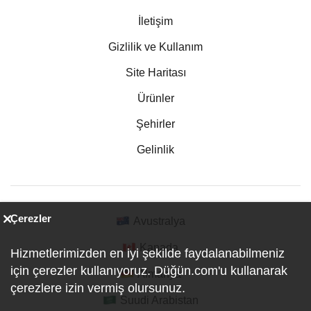
İletişim
Gizlilik ve Kullanım
Site Haritası
Ürünler
Şehirler
Gelinlik
Çerezler
Avustralya
Kanada
Hizmetlerimizden en iyi şekilde faydalanabilmeniz
için çerezler kullanıyoruz. Düğün.com'u kullanarak
Almanya
çerezlere izin vermiş olursunuz.
Suudi Arabistan