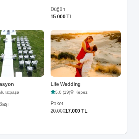
Düğün
15.000 TL
zasyon
Life Wedding
Muratpaşa
5,0 (19)
Kepez
Paket
Başı
20.000
17.000 TL