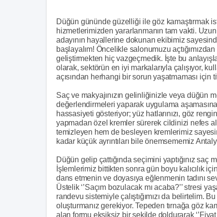
Düğün gününde güzelliği ile göz kamaştırmak ist
hizmetlerimizden yararlanmanın tam vakti. Uzun yı
adayının hayallerine dokunan ekibimiz sayesind
başlayalım! Öncelikle salonumuzu açtığımızdan b
geliştirmekten hiç vazgeçmedik. İşte bu anlayış
olarak, sektörün en iyi markalarıyla çalışıyor, 
açısından herhangi bir sorun yaşatmaması için tit
Saç ve makyajınızın gelinliğinizle veya düğün m
değerlendirmeleri yaparak uygulama aşamasına ge
hassasiyeti gösteriyor; yüz hatlarınızı, göz rengin
yapmadan özel kremler sürerek cildinizi nefes al
temizleyen hem de besleyen kremlerimiz sayesi
kadar küçük ayrıntıları bile önemsememiz Antalya
Düğün gelip çattığında seçimini yaptığınız saç mod
İşlemlerimiz bittikten sonra gün boyu kalıcılık iç
dans etmenin ve doyasıya eğlenmenin tadını sevdi
Üstelik ‘’Saçım bozulacak mı acaba?’’ stresi yaşa
randevu sistemiyle çalıştığımızı da belirtelim.
oluşturmanız gerekiyor. Tepeden tırnağa göz kama
alan formu eksiksiz bir şekilde doldurarak ‘’Fiyat t