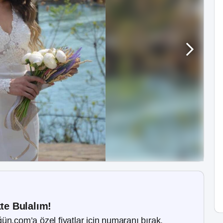
kte Bulalım!
ün.com’a özel fiyatlar için numaranı bırak.