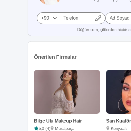
Ad Soyad
Düğün.com, çiftlerden hiçbir se
Önerilen Firmalar
Bilge Ulu Makeup Hair
San Kuaför
5,0 (4)
Muratpaşa
Konyaaltı