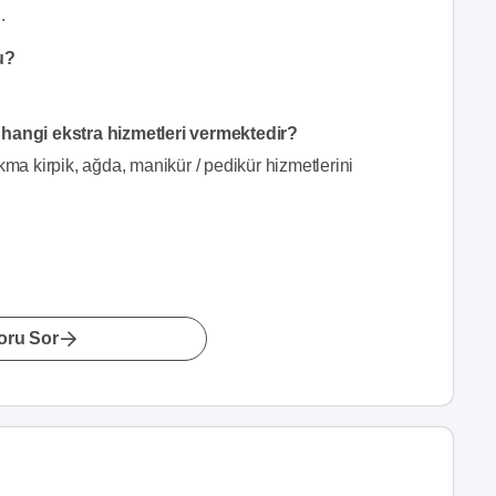
.
u?
e hangi ekstra hizmetleri vermektedir?
kma kirpik, ağda, manikür / pedikür hizmetlerini
oru Sor