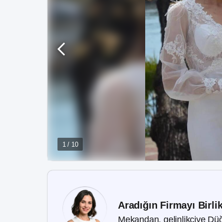
1 / 10
Aradığın Firmayı Birli
Mekandan, gelinlikçiye Düğ