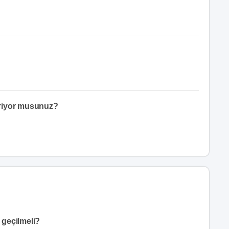
eriyor musunuz?
e geçilmeli?