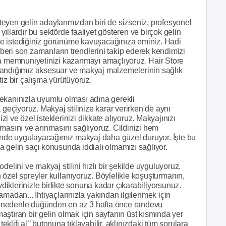
eyen gelin adaylarımızdan biri de sizseniz, profesyonel
llardır bu sektörde faaliyet gösteren ve birçok gelin
e istediğiniz görünüme kavuşacağınıza eminiz. Hadi
eri son zamanların trendlerini takip ederek kendimizi
la memnuniyetinizi kazanmayı amaçlıyoruz. Hair Store
kullandığımız aksesuar ve makyaj malzemelerinin sağlık
iz bir çalışma yürütüyoruz.
ekanınızla uyumlu olması adına gerekli
çiyoruz. Makyaj stilinize karar verirken de aynı
izi ve özel isteklerinizi dikkate alıyoruz. Makyajınızı
masını ve arınmasını sağlıyoruz. Cildinizi hem
nde uygulayacağımız makyaj daha güzel duruyor. İşte bu
 gelin saçı konusunda iddialı olmamızı sağlıyor.
elini ve makyaj stilini hızlı bir şekilde uyguluyoruz.
in özel spreyler kullanıyoruz. Böylelikle koşuşturmanın,
klerinizle birlikte sonuna kadar çıkarabiliyorsunuz.
madan... İhtiyaçlarınızla yakından ilgilenmek için
 Bu nedenle düğünden en az 3 hafta önce randevu
ştıran bir gelin olmak için sayfanın üst kısmında yer
eklifi al’’ butonuna tıklayabilir, aklınızdaki tüm sorulara