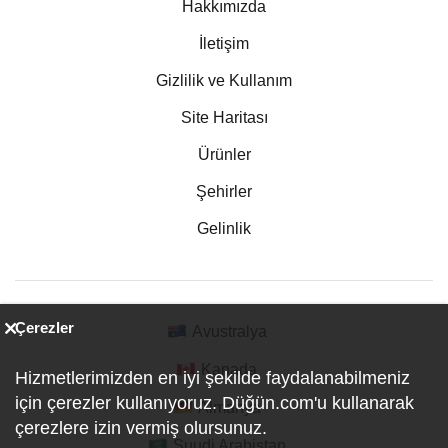
Hakkımızda
İletişim
Gizlilik ve Kullanım
Site Haritası
Ürünler
Şehirler
Gelinlik
Çerezler
Avustralya
Kanada
Hizmetlerimizden en iyi şekilde faydalanabilmeniz
için çerezler kullanıyoruz. Düğün.com'u kullanarak
Almanya
çerezlere izin vermiş olursunuz.
Suudi Arabistan