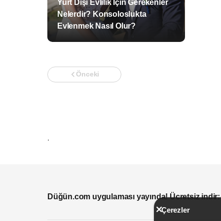
Yurt Dışı Evlilik İçin Gerekenler
Nelerdir? Konsoloslukta
Evlenmek Nasıl Olur?
Önceki
.
Düğün.com uygulaması yayında! Ücretsiz indir:
Çerezler