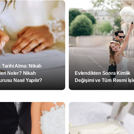
 Tarihi Alma: Nikah
leri Neler? Nikah
Evlendikten Sonra Kimlik
rusu Nasıl Yapılır?
Değişimi ve Tüm Resmi İşl