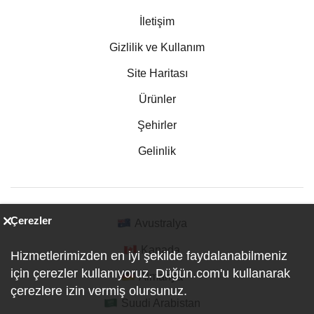
İletişim
Gizlilik ve Kullanım
Site Haritası
Ürünler
Şehirler
Gelinlik
Çerezler
Avustralya
Kanada
Hizmetlerimizden en iyi şekilde faydalanabilmeniz
için çerezler kullanıyoruz. Düğün.com'u kullanarak
Almanya
çerezlere izin vermiş olursunuz.
Suudi Arabistan