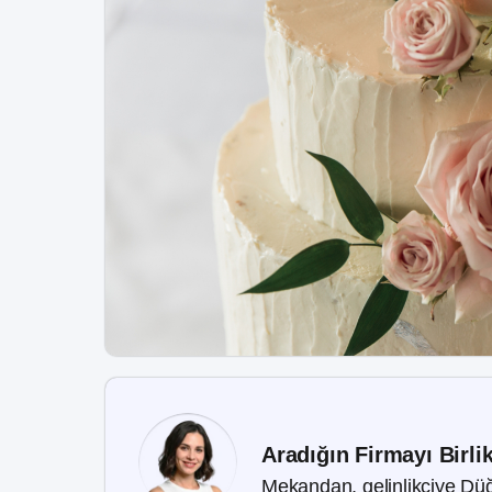
Aradığın Firmayı Birli
Mekandan, gelinlikçiye Düğ