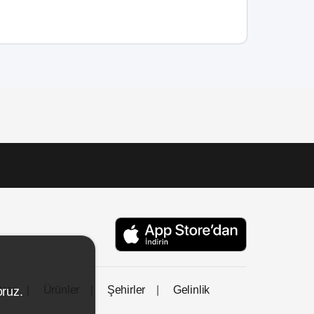
tası
Ürünler
Şehirler
Gelinlik
oruz.