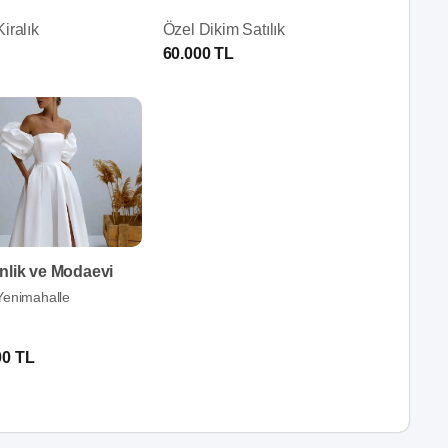
iralık
Özel Dikim Satılık
60.000 TL
nlik ve Modaevi
Yenimahalle
00 TL