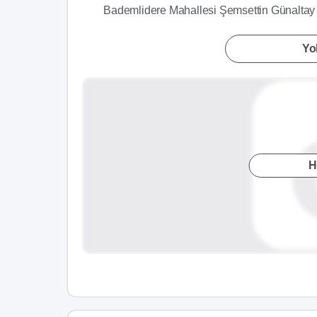
Bademlidere Mahallesi Şemsettin Günaltay
Yol
H