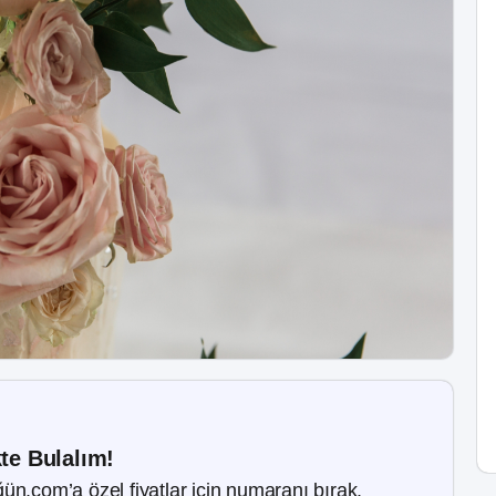
kte Bulalım!
ün.com’a özel fiyatlar için numaranı bırak.