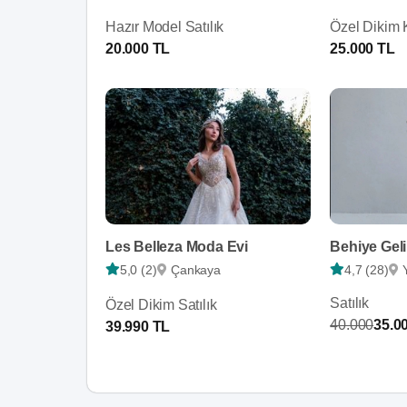
Hazır Model Satılık
Özel Dikim K
20.000 TL
25.000 TL
Les Belleza Moda Evi
Behiye Geli
5,0 (2)
Çankaya
4,7 (28)
Satılık
Özel Dikim Satılık
40.000
35.0
39.990 TL