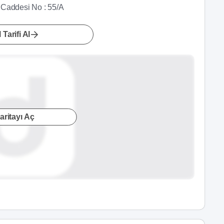
 Caddesi No : 55/A
 Tarifi Al
aritayı Aç