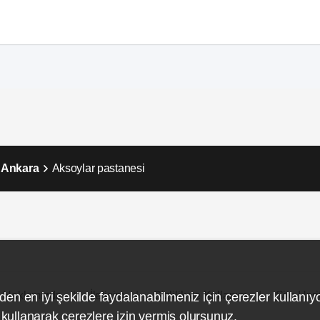
 Ankara
Aksoylar pastanesi
Hakkımızda
İletişim
Gizlilik ve Kullanım
Site Hari
den en iyi şekilde faydalanabilmeniz için çerezler kullanıy
ullanarak çerezlere izin vermiş olursunuz.