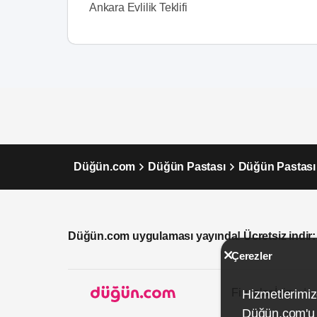
Ankara Evlilik Teklifi
Düğün.com
Düğün Pastası
Düğün Pastası
Düğün.com uygulaması yayında! Ücretsiz indir:
Çerezler
Firmalar İçin
Hizmetlerimiz
Düğün.com'u k