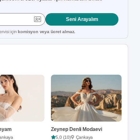
Seni Arayalım
rvisi için
komisyon veya ücret almaz.
ünyam
Zeynep Denli Modaevi
ankaya
5,0 (10)
Çankaya