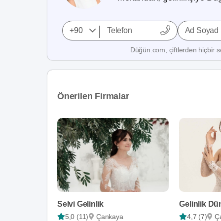
Ad Soyad
Düğün.com, çiftlerden hiçbir se
Önerilen Firmalar
Selvi Gelinlik
Gelinlik D
5,0 (11)
Çankaya
4,7 (7)
Ç