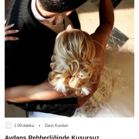
1:09 dakika
•
Dans Kursları
Aydans Rehberliğinde Kusursuz