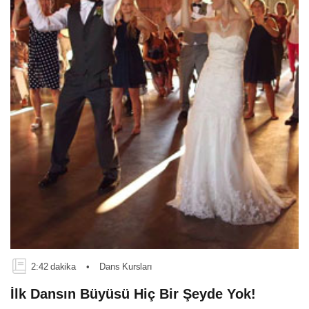
2:42 dakika
•
Dans Kursları
İlk Dansın Büyüsü Hiç Bir Şeyde Yok!