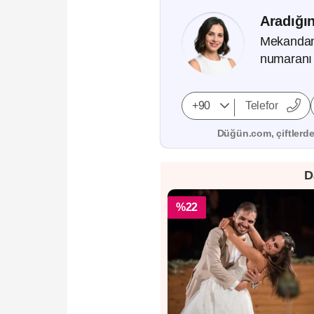
Aradığın
Mekandan, 
numaranı 
Düğün.com, çiftlerden
D
%22