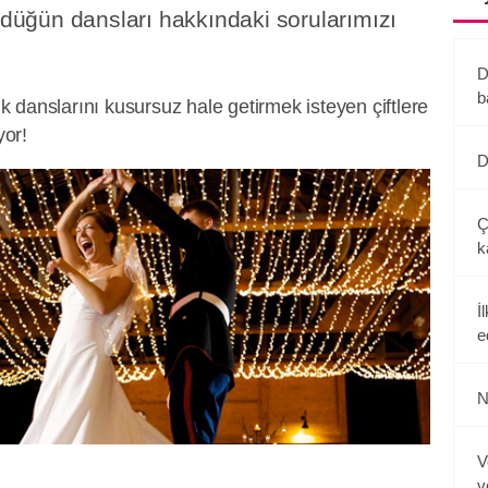
n düğün dansları hakkındaki sorularımızı
D
b
ilk danslarını kusursuz hale getirmek isteyen çiftlere
yor!
D
Ç
k
İ
e
N
V
v