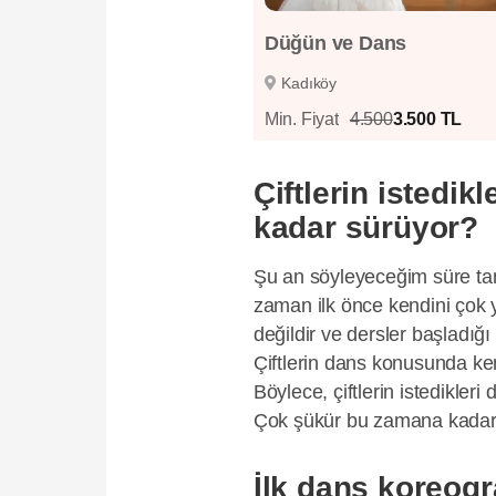
Düğün ve Dans
Kadıköy
Min. Fiyat
4.500
3.500 TL
Çiftlerin istedik
kadar sürüyor?
Şu an söyleyeceğim süre tama
zaman ilk önce kendini çok y
değildir ve dersler başladı
Çiftlerin dans konusunda ken
Böylece, çiftlerin istedikleri 
Çok şükür bu zamana kadar n
İlk dans koreogra