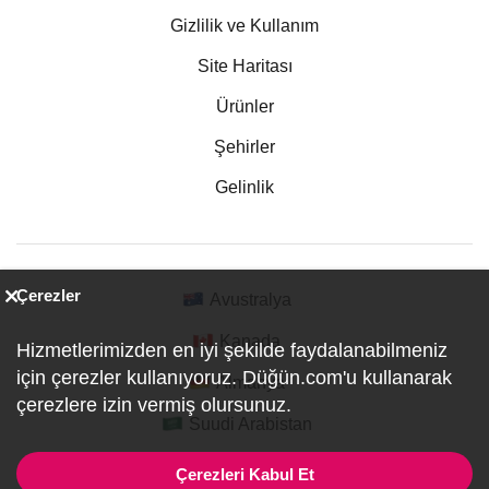
Gizlilik ve Kullanım
Site Haritası
Ürünler
Şehirler
Gelinlik
Çerezler
Avustralya
Kanada
Hizmetlerimizden en iyi şekilde faydalanabilmeniz
için çerezler kullanıyoruz. Düğün.com'u kullanarak
Almanya
çerezlere izin vermiş olursunuz.
Suudi Arabistan
Çerezleri Kabul Et