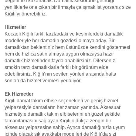
beğeninizi kazanacak. Damatlık sektörüne getirdiği
yeniliklerle öne çıkan bir firmayla çalışmak istiyorsanız size
Kiğılı’yı önerebiliriz.
Hizmetler
Kocaeli Kiğılı farklı tarzlardaki ve kesimlerdeki damatlık
modelleriyle her damadın gözdesi olmaya aday. Bir
damatlıktan beklentiniz hem üstünüzde kendini göstermesi
hem de hızlıca satın almaya uygun olmasıysa hazır
damatlık hizmetinden faydalanabilirsiniz. Dilerseniz
smokin tarzı damatlıklarla farklı bir görünüm elde
edebilirsiniz. Kiğılı’nın sevilen yönleri arasında hafta
sonları da hizmet vermesi yer alıyor.
Ek Hizmetler
Kiğılı damat takım elbise seçenekleri ve geniş hizmet
yelpazesiyle damatların her zaman yanında. Aksesuar
hizmetiyle damatlık takım elbiselerini en güzel şekilde
tamamlamasını sağlayan Kiğılı oldukça zengin bir
aksesuar yelpazesine sahip. Ayrıca damatlığınızla uyum
içinde olacak şık ayakkabı modelleri de Kiğılı’da sizi