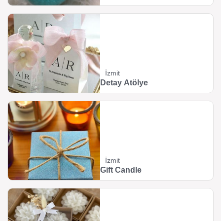
İzmit
Detay Atölye
İzmit
Gift Candle