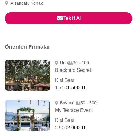
Alsancak, Konak
Teklif Al
Önerilen Firmalar
Urla
30 - 100
Blackbird Secret
Kişi Başı
1.750
1.500 TL
Bayraklı
50 - 500
My Terrace Event
Kişi Başı
2.500
2.000 TL