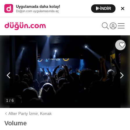
Uygulamada daha kolay!
İNDİR
Düğün.com uygulamasında aç
1 / 6
After Party İzmir,
Konak
Volume