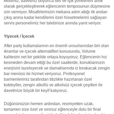
ekibimiz, davetiniz boyunca ses ve ışık yönetimini anlık
olarak gerçekleştirerek eğlencenin temposunun düşmesine
izin vermiyor. Misafirlerinizin mekana adım attığı ilk andan
çıkış anına kadar kendilerini özel hissetmelerini sağlayan
servis personelimiz her talebinize anında yanıt veriyor.
Yiyecek / İçecek
After party kutlamalarının en önemli unsurlarından biri olan
ikramlar ve içecek alternatifleri konusunda, Volume
kalitesini net bir şekilde ortaya koyuyoruz. Eğlencenin hız
kesmeden devam ettiği bu özel saatlerde, konuklarınızın
enerjisini tazeleyecek ve damaklarında iz bırakacak zengin
bar menüsü ile hizmet veriyoruz. Profesyonel
barmenlerimiz tarafından titizlikle hazırlanan özel
kokteyller, zengin alkollü ve alkolsüz içecek çeşitleri ile
davetinize büyük bir keyif katıyoruz.
Düğününüzün hemen ardından, resmiyetten uzak,
tamamen size özel ve sınırsız eğlenceyle dolu bir final