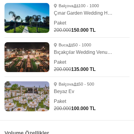
Balçova
100 - 1000
Çınar Garden Wedding House & Event
Paket
200.000
150.000 TL
Buca
50 - 1000
Bıçakçılar Wedding Venue - İzmir
Paket
200.000
135.000 TL
Balçova
50 - 500
Beyaz Ev
Paket
200.000
100.000 TL
Volume Özellikler