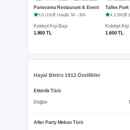
Panorama Restaurant & Event
Talles Park
5,0 (10)
Urla
50 - 350
4,2 (86)
Kokteyl Kişi Başı
Kokteyl Kişi
1.900 TL
1.600 TL
Hayal Bistro 1912 Özellikler
Etkinlik Türü
Düğün
After Party Mekan Türü