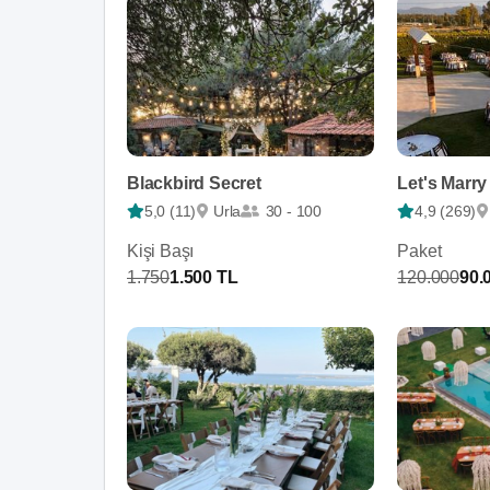
Blackbird Secret
Let's Marry
5,0 (11)
Urla
30 - 100
4,9 (269)
Kişi Başı
Paket
1.750
1.500 TL
120.000
90.