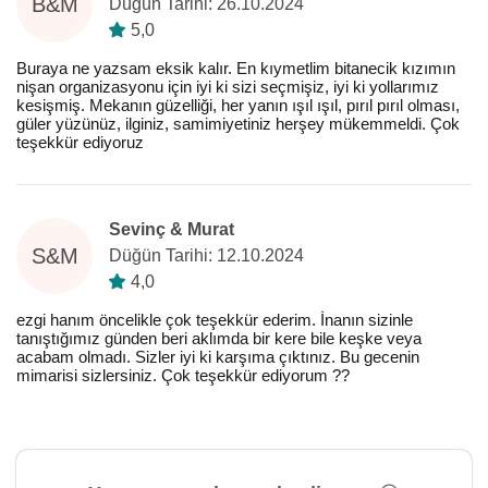
B&M
Düğün Tarihi: 26.10.2024
5,0
Buraya ne yazsam eksik kalır. En kıymetlim bitanecik kızımın
nişan organizasyonu için iyi ki sizi seçmişiz, iyi ki yollarımız
kesişmiş. Mekanın güzelliği, her yanın ışıl ışıl, pırıl pırıl olması,
güler yüzünüz, ilginiz, samimiyetiniz herşey mükemmeldi. Çok
teşekkür ediyoruz
Sevinç & Murat
S&M
Düğün Tarihi: 12.10.2024
4,0
ezgi hanım öncelikle çok teşekkür ederim. İnanın sizinle
tanıştığımız günden beri aklımda bir kere bile keşke veya
acabam olmadı. Sizler iyi ki karşıma çıktınız. Bu gecenin
mimarisi sizlersiniz. Çok teşekkür ediyorum ??