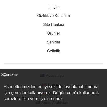
İletişim
Gizlilik ve Kullanım
Site Haritası
Ürünler
Şehirler
Gelinlik
Çerezler
Avustralya
Kanada
Hizmetlerimizden en iyi şekilde faydalanabilmeniz
için çerezler kullanıyoruz. Düğün.com'u kullanarak
Almanya
çerezlere izin vermiş olursunuz.
Suudi Arabistan