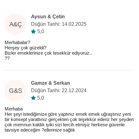
Aysun & Çetin
A&Ç
Düğün Tarihi: 14.02.2025
5,0
Merhabalar?
Herşey çok güzeldi?
Bizler emeklerinize çok tesekkür ediyoruz..
??
Gamze & Serkan
G&S
Düğün Tarihi: 22.12.2024
5,0
Merhaba
Her şeyi istediğimize göre yaptınız emek emek uğraştınız yeni
bir konsept yarattınız gerçekten çok teşekkür ederiz her şeyden
çok memnun kaldık iyiki sizi tercih etmişiz herkese güvenle
tavsiye edeceğim ?ellerinize sağlık