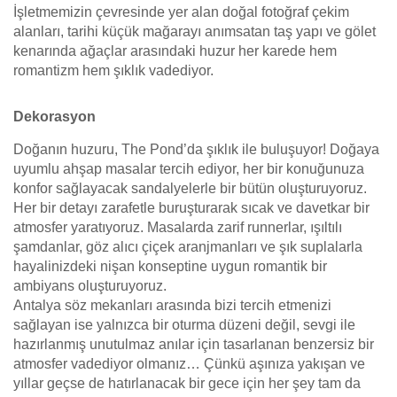
İşletmemizin çevresinde yer alan doğal fotoğraf çekim
alanları, tarihi küçük mağarayı anımsatan taş yapı ve gölet
kenarında ağaçlar arasındaki huzur her karede hem
romantizm hem şıklık vadediyor.
Dekorasyon
Doğanın huzuru, The Pond’da şıklık ile buluşuyor! Doğaya
uyumlu ahşap masalar tercih ediyor, her bir konuğunuza
konfor sağlayacak sandalyelerle bir bütün oluşturuyoruz.
Her bir detayı zarafetle buruşturarak sıcak ve davetkar bir
atmosfer yaratıyoruz. Masalarda zarif runnerlar, ışıltılı
şamdanlar, göz alıcı çiçek aranjmanları ve şık suplalarla
hayalinizdeki nişan konseptine uygun romantik bir
ambiyans oluşturuyoruz.
Antalya söz mekanları arasında bizi tercih etmenizi
sağlayan ise yalnızca bir oturma düzeni değil, sevgi ile
hazırlanmış unutulmaz anılar için tasarlanan benzersiz bir
atmosfer vadediyor olmanız… Çünkü aşınıza yakışan ve
yıllar geçse de hatırlanacak bir gece için her şey tam da