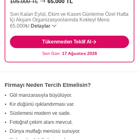
105.000 TL
65.000 TL
Son Kalan Eylül, Ekim ve Kasım Günlerine Özel Hafta
İçi Akşam Organizasyonlarında Kokteyl Menü
65.000₺!
Detaylar
Tükenmeden Teklif Al
Son Gün:
17 Ağustos 2026
Firmayı Neden Tercih Etmelisin?
•
Göl manzarasıyla büyülüyor.
•
Kır düğünü ışıklandırması var.
•
Süslemesi modern ve sade.
•
Fotoğraf çekim alanı mevcut.
•
Dünya mutfağı menüsü sunuyor.