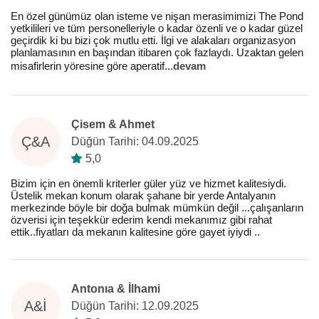
En özel günümüz olan isteme ve nişan merasimimizi The Pond
yetkilileri ve tüm personelleriyle o kadar özenli ve o kadar güzel
geçirdik ki bu bizi çok mutlu etti. İlgi ve alakaları organizasyon
planlamasının en başından itibaren çok fazlaydı. Uzaktan gelen
misafirlerin yöresine göre aperatif
...
devam
Çisem & Ahmet
Ç&A
Düğün Tarihi: 04.09.2025
5,0
Bizim için en önemli kriterler güler yüz ve hizmet kalitesiydi.
Üstelik mekan konum olarak şahane bir yerde Antalyanın
merkezinde böyle bir doğa bulmak mümkün değil ...çalışanların
özverisi için teşekkür ederim kendi mekanımız gibi rahat
ettik..fiyatları da mekanın kalitesine göre gayet iyiydi ..
Antonıa & İlhami
A&İ
Düğün Tarihi: 12.09.2025