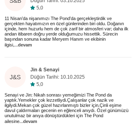
S&B
Düğün Tarihi: 03.10.2025
5,0
11 Nisan’da nişanımızı The Pond’da gerçekleştirdik ve
gerçekten hayatımızın en özel günlerinden biri oldu. Doğanın
içinde, hem huzurlu hem de çok zarif bir atmosferi var; daha ilk
andan itibaren doğru yerde olduğumuzu hissettik. Sürecin
başından sonuna kadar Meryem Hanım ve ekibinin
ilgisi,
...
devam
Jin & Senayi
J&S
Düğün Tarihi: 10.10.2025
5,0
Senayi ve Jin: Nikah sonrası yemeğimizi The Pond da
yaptık.Yemekler çok lezzetliydi.Çalışanlar çok nazik ve
ilgilydi.Mekan çok güzel hazırlanmıştı bizler için.Çinli eşime
davul çaldırmaları gecenin en eğlenceli anıydı. Özel günümüzü
unutulmaz bir anıya dönüştürdükleri için The Pond
ailesine
...
devam