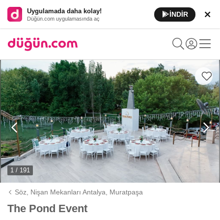
Uygulamada daha kolay!
İNDİR
Düğün.com uygulamasında aç
1 / 191
Söz, Nişan Mekanları Antalya,
Muratpaşa
The Pond Event