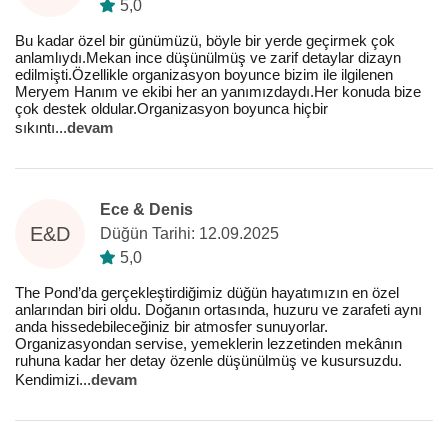
5,0
Bu kadar özel bir günümüzü, böyle bir yerde geçirmek çok
anlamlıydı.Mekan ince düşünülmüş ve zarif detaylar dizayn
edilmişti.Özellikle organizasyon boyunce bizim ile ilgilenen
Meryem Hanım ve ekibi her an yanımızdaydı.Her konuda bize
çok destek oldular.Organizasyon boyunca hiçbir
sıkıntı
...
devam
Ece & Denis
E&D
Düğün Tarihi: 12.09.2025
5,0
The Pond’da gerçekleştirdiğimiz düğün hayatımızın en özel
anlarından biri oldu. Doğanın ortasında, huzuru ve zarafeti aynı
anda hissedebileceğiniz bir atmosfer sunuyorlar.
Organizasyondan servise, yemeklerin lezzetinden mekânın
ruhuna kadar her detay özenle düşünülmüş ve kusursuzdu.
Kendimizi
...
devam