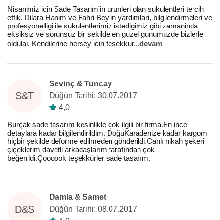
Nisanimiz icin Sade Tasarim'in urunleri olan sukulentleri tercih
ettik. Dilara Hanim ve Fahri Bey'in yardimlari, bilgilendirmeleri ve
profesyonelligi ile sukulentlerimiz istedigimiz gibi zamaninda
eksiksiz ve sorunsuz bir sekilde en guzel gunumuzde bizlerle
oldular. Kendilerine hersey icin tesekkur
...
devam
Sevinç & Tuncay
S&T
Düğün Tarihi: 30.07.2017
4,0
Burçak sade tasarım kesinlikle çok ilgili bir firma.En ince
detaylara kadar bilgilendirildim. DoğuKaradenize kadar kargom
hiçbir şekilde deforme edilmeden gönderildi.Canlı nikah şekeri
çiçeklerim davetli arkadaşlarım tarafından çok
beğenildi.Çoooook teşekkürler sade tasarım.
Damla & Samet
D&S
Düğün Tarihi: 08.07.2017