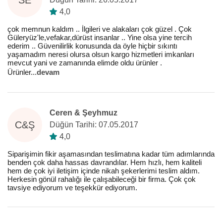
4,0
çok memnun kaldım .. İlgileri ve alakaları çok güzel . Çok
Güleryüz'le,vefakar,dürüst insanlar .. Yine olsa yine tercih
ederim .. Güvenilirlik konusunda da öyle hiçbir sıkıntı
yaşamadım neresi olursa olsun kargo hizmetleri imkanları
mevcut yani ve zamanında elimde oldu ürünler .
Ürünler
...
devam
Ceren & Şeyhmuz
C&Ş
Düğün Tarihi: 07.05.2017
4,0
Siparişimin fikir aşamasından teslimatına kadar tüm adımlarında
benden çok daha hassas davrandılar. Hem hızlı, hem kaliteli
hem de çok iyi iletişim içinde nikah şekerlerimi teslim aldım.
Herkesin gönül rahalığı ile çalışabileceği bir firma. Çok çok
tavsiye ediyorum ve teşekkür ediyorum.