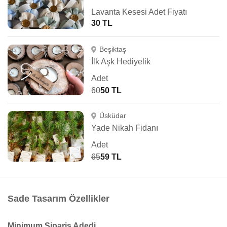
Lavanta Kesesi Adet Fiyatı
30 TL
Beşiktaş
İlk Aşk Hediyelik
Adet
60
50 TL
Üsküdar
Yade Nikah Fidanı
Adet
65
59 TL
Sade Tasarım Özellikler
Minimum Sipariş Adedi