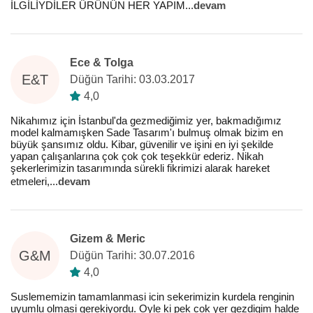
İLGİLİYDİLER ÜRÜNÜN HER YAPIM
...
devam
Ece & Tolga
E&T
Düğün Tarihi: 03.03.2017
4,0
Nikahımız için İstanbul'da gezmediğimiz yer, bakmadığımız
model kalmamışken Sade Tasarım'ı bulmuş olmak bizim en
büyük şansımız oldu. Kibar, güvenilir ve işini en iyi şekilde
yapan çalışanlarına çok çok çok teşekkür ederiz. Nikah
şekerlerimizin tasarımında sürekli fikrimizi alarak hareket
etmeleri,
...
devam
Gizem & Meric
G&M
Düğün Tarihi: 30.07.2016
4,0
Suslememizin tamamlanmasi icin sekerimizin kurdela renginin
uyumlu olmasi gerekiyordu. Oyle ki pek cok yer gezdigim halde