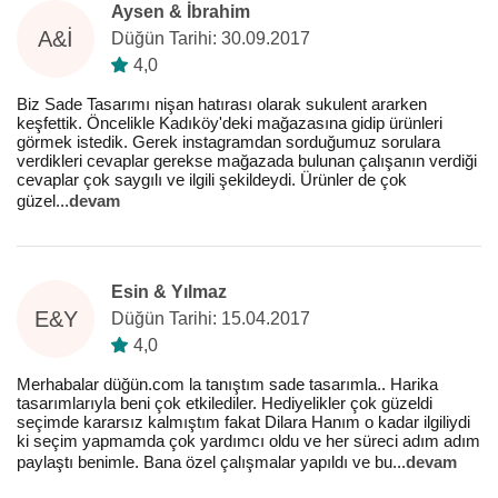
Aysen & İbrahim
A&İ
Düğün Tarihi: 30.09.2017
4,0
Biz Sade Tasarımı nişan hatırası olarak sukulent ararken
keşfettik. Öncelikle Kadıköy'deki mağazasına gidip ürünleri
görmek istedik. Gerek instagramdan sorduğumuz sorulara
verdikleri cevaplar gerekse mağazada bulunan çalışanın verdiği
cevaplar çok saygılı ve ilgili şekildeydi. Ürünler de çok
güzel
...
devam
Esin & Yılmaz
E&Y
Düğün Tarihi: 15.04.2017
4,0
Merhabalar düğün.com la tanıştım sade tasarımla.. Harika
tasarımlarıyla beni çok etkilediler. Hediyelikler çok güzeldi
seçimde kararsız kalmıştım fakat Dilara Hanım o kadar ilgiliydi
ki seçim yapmamda çok yardımcı oldu ve her süreci adım adım
paylaştı benimle. Bana özel çalışmalar yapıldı ve bu
...
devam