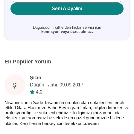
Seni Arayalım
Düğün.com, çiftlerden hiçbir servisi için
komisyon veya ücret almaz.
En Popüler Yorum
Şilan
ŞI
Düğün Tarihi: 09.09.2017
4,0
Nisanimiz icin Sade Tasarim'in urunleri olan sukulentleri tercih
ettik. Dilara Hanim ve Fahri Bey'in yardimlari, bilgilendirmeleri ve
profesyonelligi ile sukulentlerimiz istedigimiz gibi zamaninda
eksiksiz ve sorunsuz bir sekilde en guzel gunumuzde bizlerle
oldular. Kendilerine hersey icin tesekkur
...
devam