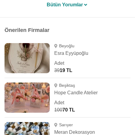
Bütün Yorumlar
Önerilen Firmalar
Beyoğlu
Esra Eyyüpoğlu
Adet
39
19 TL
Beşiktaş
Hope Candle Atelier
Adet
100
70 TL
Sarıyer
Meran Dekorasyon