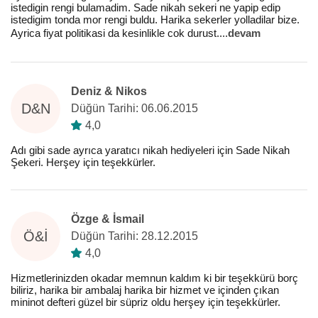
istedigin rengi bulamadim. Sade nikah sekeri ne yapip edip
istedigim tonda mor rengi buldu. Harika sekerler yolladilar bize.
Ayrica fiyat politikasi da kesinlikle cok durust.
...
devam
Deniz & Nikos
D&N
Düğün Tarihi: 06.06.2015
4,0
Adı gibi sade ayrıca yaratıcı nikah hediyeleri için Sade Nikah
Şekeri. Herşey için teşekkürler.
Özge & İsmail
Ö&İ
Düğün Tarihi: 28.12.2015
4,0
Hizmetlerinizden okadar memnun kaldım ki bir teşekkürü borç
biliriz, harika bir ambalaj harika bir hizmet ve içinden çıkan
mininot defteri güzel bir süpriz oldu herşey için teşekkürler.