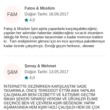
Fatos & Müslüm
F&M
Düğün Tarihi: 16.09.2017
4,0
Fatoş & Müslüm İşini aşkla yapanlarla karşılaşabileceğiniz,
yapılan her adımdan haberdar olabileceğiniz sıcacık insanların
olduğu bir firma :) yapılan tasarımdan o kadar memnun kaldım
ki . Tüm endişlerimin gitmesi için en ince ayrıntıya paketlemeye
kadar özenle çalışılmıştı. Emeği geçen herkese
...
devam
Şenay & Mehmet
Ş&M
Düğün Tarihi: 13.05.2017
4,0
İNTERNETTE GEZİNİRKEN KARŞILAŞTIM SADE
TASARIMLA, ÖNCE TEREDDÜT ETTİM AMA YAPILAN
ÇALIŞMALAR BENİ CEZBETTİ VE İLETİŞİME GEÇTİM
NİKAH ŞEKERİ SİPARİŞİ VERDİM VE ÜRÜNLER ELİME
GEÇİNCE BEN VE ÇEVREM AŞIRI BEĞENDİK.YAPIM
AŞAMASINDA HEM AŞIRI HIZLI ÇALIŞILDI HEM DE ÇOK