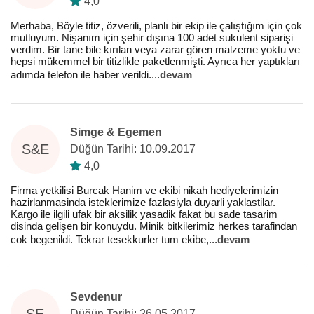
4,0
Merhaba, Böyle titiz, özverili, planlı bir ekip ile çalıştığım için çok
mutluyum. Nişanım için şehir dışına 100 adet sukulent siparişi
verdim. Bir tane bile kırılan veya zarar gören malzeme yoktu ve
hepsi mükemmel bir titizlikle paketlenmişti. Ayrıca her yaptıkları
adımda telefon ile haber verildi.
...
devam
Simge & Egemen
S&E
Düğün Tarihi: 10.09.2017
4,0
Firma yetkilisi Burcak Hanim ve ekibi nikah hediyelerimizin
hazirlanmasinda isteklerimize fazlasiyla duyarli yaklastilar.
Kargo ile ilgili ufak bir aksilik yasadik fakat bu sade tasarim
disinda gelişen bir konuydu. Minik bitkilerimiz herkes tarafindan
cok begenildi. Tekrar tesekkurler tum ekibe,
...
devam
Sevdenur
SE
Düğün Tarihi: 26.05.2017