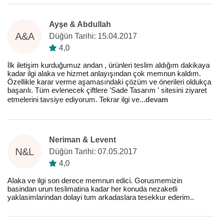
Ayşe & Abdullah
A&A
Düğün Tarihi: 15.04.2017
4,0
İlk iletişim kurduğumuz andan , ürünleri teslim aldığım dakikaya
kadar ilgi alaka ve hizmet anlayışından çok memnun kaldım.
Özellikle karar verme aşamasındaki çözüm ve önerileri oldukça
başarılı. Tüm evlenecek çiftlere 'Sade Tasarım ' sitesini ziyaret
etmelerini tavsiye ediyorum. Tekrar ilgi ve
...
devam
Neriman & Levent
N&L
Düğün Tarihi: 07.05.2017
4,0
Alaka ve ilgi son derece memnun edici. Gorusmemizin
basindan urun teslimatina kadar her konuda nezaketli
yaklasimlarindan dolayi tum arkadaslara tesekkur ederim..