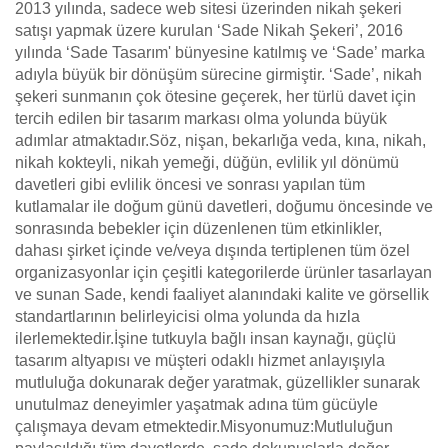
2013 yılında, sadece web sitesi üzerinden nikah şekeri
satışı yapmak üzere kurulan ‘Sade Nikah Şekeri’, 2016
yılında ‘Sade Tasarım' bünyesine katılmış ve ‘Sade’ marka
adıyla büyük bir dönüşüm sürecine girmiştir. ‘Sade’, nikah
şekeri sunmanın çok ötesine geçerek, her türlü davet için
tercih edilen bir tasarım markası olma yolunda büyük
adımlar atmaktadır.Söz, nişan, bekarlığa veda, kına, nikah,
nikah kokteyli, nikah yemeği, düğün, evlilik yıl dönümü
davetleri gibi evlilik öncesi ve sonrası yapılan tüm
kutlamalar ile doğum günü davetleri, doğumu öncesinde ve
sonrasında bebekler için düzenlenen tüm etkinlikler,
dahası şirket içinde ve/veya dışında tertiplenen tüm özel
organizasyonlar için çeşitli kategorilerde ürünler tasarlayan
ve sunan Sade, kendi faaliyet alanındaki kalite ve görsellik
standartlarının belirleyicisi olma yolunda da hızla
ilerlemektedir.İşine tutkuyla bağlı insan kaynağı, güçlü
tasarım altyapısı ve müşteri odaklı hizmet anlayışıyla
mutluluğa dokunarak değer yaratmak, güzellikler sunarak
unutulmaz deneyimler yaşatmak adına tüm gücüyle
çalışmaya devam etmektedir.Misyonumuz:Mutluluğun