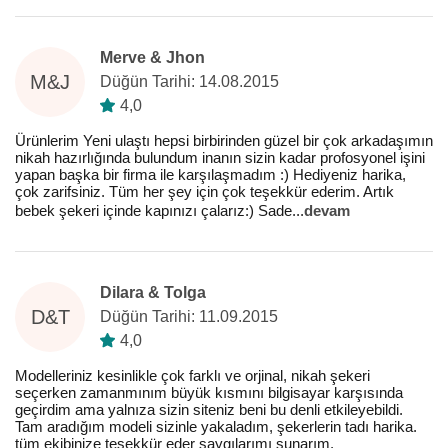
Merve & Jhon
M&J
Düğün Tarihi: 14.08.2015
4,0
Ürünlerim Yeni ulaştı hepsi birbirinden güzel bir çok arkadaşımın
nikah hazırlığında bulundum inanın sizin kadar profosyonel işini
yapan başka bir firma ile karşılaşmadım :) Hediyeniz harika,
çok zarifsiniz. Tüm her şey için çok teşekkür ederim. Artık
bebek şekeri içinde kapınızı çalarız:) Sade
...
devam
Dilara & Tolga
D&T
Düğün Tarihi: 11.09.2015
4,0
Modelleriniz kesinlikle çok farklı ve orjinal, nikah şekeri
seçerken zamanmınım büyük kısmını bilgisayar karşısında
geçirdim ama yalnıza sizin siteniz beni bu denli etkileyebildi.
Tam aradığım modeli sizinle yakaladım, şekerlerin tadı harika.
tüm ekibinize teşekkür eder saygılarımı sunarım.