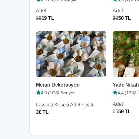
Adet
Adet
39
19 TL
60
50 TL
Meran Dekorasyon
Yade Nikah
4,9 (10)
Sarıyer
4,4 (16)
Adet
Lavanta Kesesi Adet Fiyatı
65
59 TL
30 TL