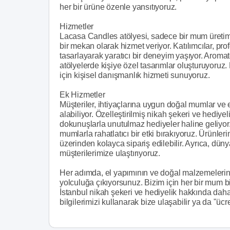
her bir ürüne özenle yansıtıyoruz.
Hizmetler
Lacasa Candles atölyesi, sadece bir mum üretim
bir mekan olarak hizmet veriyor. Katılımcılar, p
tasarlayarak yaratıcı bir deneyim yaşıyor. Aroma
atölyelerde kişiye özel tasarımlar oluşturuyoruz
için kişisel danışmanlık hizmeti sunuyoruz.
Ek Hizmetler
Müşteriler, ihtiyaçlarına uygun doğal mumlar v
alabiliyor. Özelleştirilmiş nikah şekeri ve hediye
dokunuşlarla unutulmaz hediyeler haline geliyor.
mumlarla rahatlatıcı bir etki bırakıyoruz. Ürünleri
üzerinden kolayca sipariş edilebilir. Ayrıca, dün
müşterilerimize ulaştırıyoruz.
Her adımda, el yapımının ve doğal malzemelerin
yolculuğa çıkıyorsunuz. Bizim için her bir mum bir
İstanbul nikah şekeri ve hediyelik hakkında daha 
bilgilerimizi kullanarak bize ulaşabilir ya da "ücret