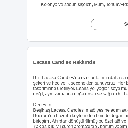
Kolonya ve sabun şişeleri, Mum, Tohum/Fid
S
Lacasa Candles Hakkında
Biz, Lacasa Candles’da özel anlarınızı daha da 
şekeri ve hediyelik seçenekleri sunuyoruz. Her
tasarımlarla üretiliyor. Esansiyel yağlar, soya mu
değil, aynı zamanda doğa dostu ve sağlıklı bir he
Deneyim
Beşiktaş Lacasa Candles’ın atölyesine adım attığ
Bodrum’un huzurlu köylerinden birinde doğan bu
birleşimi. Ahırdan dönüştürülmüş bu özel atölye, sı
Yaklaşık iki yıl süren aromaterapi, parfüm yapımı