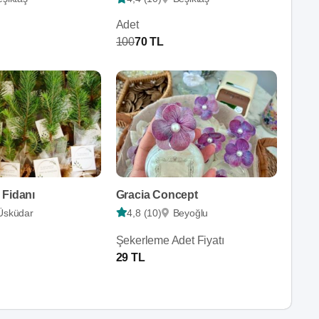
Adet
100
70 TL
 Fidanı
Gracia Concept
Üsküdar
4,8 (10)
Beyoğlu
Şekerleme Adet Fiyatı
29 TL