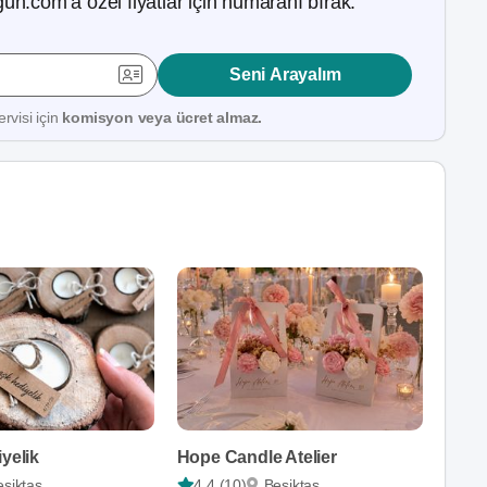
ün.com’a özel fiyatlar için numaranı bırak.
Seni Arayalım
rvisi için
komisyon veya ücret almaz.
iyelik
Hope Candle Atelier
eşiktaş
4,4 (10)
Beşiktaş