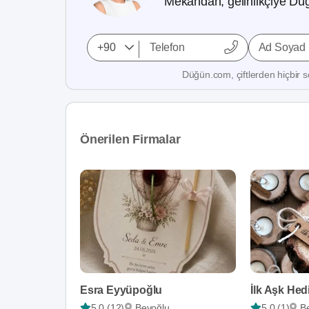
Mekandan, gelinlikçiye Düğ
Ad Soyad
Düğün.com, çiftlerden hiçbir se
Önerilen Firmalar
Esra Eyyüpoğlu
İlk Aşk Hed
5,0 (12)
Beyoğlu
5,0 (1)
B