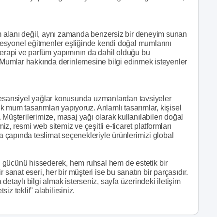
 alanı değil, aynı zamanda benzersiz bir deneyim sunan
rofesyonel eğitmenler eşliğinde kendi doğal mumlarını
terapi ve parfüm yapımının da dahil olduğu bu
. Mumlar hakkında derinlemesine bilgi edinmek isteyenler
e esansiyel yağlar konusunda uzmanlardan tavsiyeler
lik mum tasarımları yapıyoruz. Anlamlı tasarımlar, kişisel
 Müşterilerimize, masaj yağı olarak kullanılabilen doğal
miz, resmi web sitemiz ve çeşitli e-ticaret platformları
ya çapında teslimat seçenekleriyle ürünlerimizi global
 gücünü hissederek, hem ruhsal hem de estetik bir
 sanat eseri, her bir müşteri ise bu sanatın bir parçasıdır.
detaylı bilgi almak isterseniz, sayfa üzerindeki iletişim
siz teklif" alabilirsiniz.