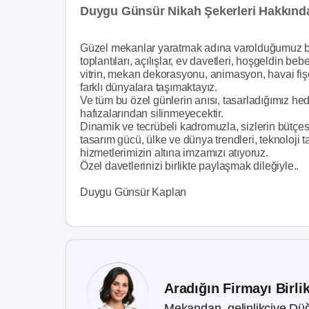
Duygu Günsür Nikah Şekerleri Hakkınd
Güzel mekanlar yaratmak adına varolduğumuz bu 
toplantıları, açılışlar, ev davetleri, hoşgeldin b
vitrin, mekan dekorasyonu, animasyon, havai fişek,
farklı dünyalara taşımaktayız.
Ve tüm bu özel günlerin anısı, tasarladığımız hed
hafızalarından silinmeyecektir.
Dinamik ve tecrübeli kadromuzla, sizlerin bütçes
tasarım gücü, ülke ve dünya trendleri, teknoloji 
hizmetlerimizin altına imzamızı atıyoruz.
Özel davetlerinizi birlikte paylaşmak dileğiyle..
Duygu Günsür Kaplan
Aradığın Firmayı Birli
Mekandan, gelinlikçiye Düğ