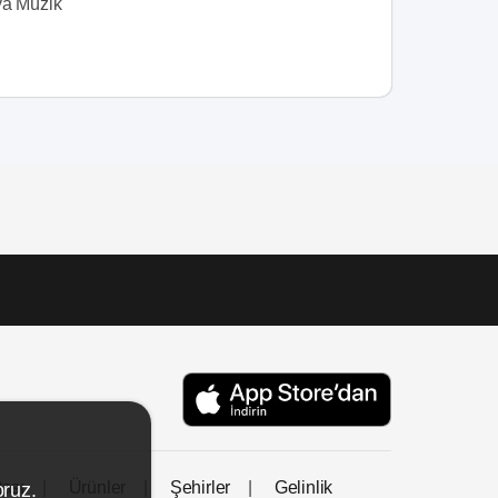
ya Müzik
tası
Ürünler
Şehirler
Gelinlik
oruz.