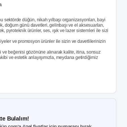
a
sektörde düğün, nikah yılbaşı organizasyonları, bayi
ebek, doğum günü davetleri, gelinbaşı ve el aksesuarları,
 pyroteknik ürünler, ses, ışık ve lazer sistemleri ile sizi
iyeler ve promosyon ürünler ile sizin ve davetlilerinizin
i ve beğenisi gözönüne alınarak kalite, itina, sonsuz
takibi ve estetik anlayışımızla, meydana getirdiğimiz
kte Bulalım!
ün.com’a özel fiyatlar için numaranı bırak.