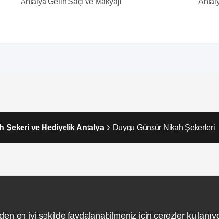
Antalya Gelin Saçı ve Makyajı
Antal
h Şekeri ve Hediyelik Antalya
Duygu Günsür Nikah Şekerleri
Hakkımızda
İletişim
Gizlilik ve Kullanım
Site Hari
den en iyi şekilde faydalanabilmeniz için çerezler kullanıy