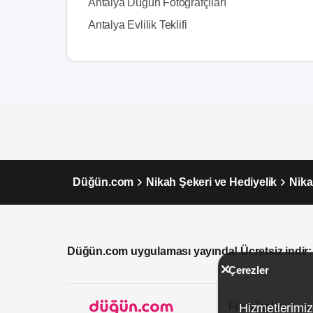
Antalya Düğün Fotoğrafçıları
Antalya Evlilik Teklifi
Düğün.com
Nikah Şekeri ve Hediyelik
Nika
Düğün.com uygulaması yayında! Ücretsiz indir:
Çerezler
Firmalar İçin
Hizmetlerimiz