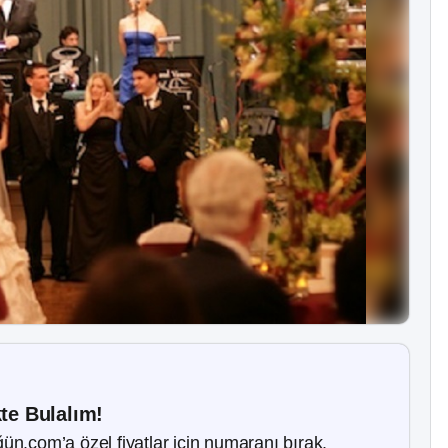
kte Bulalım!
ün.com’a özel fiyatlar için numaranı bırak.