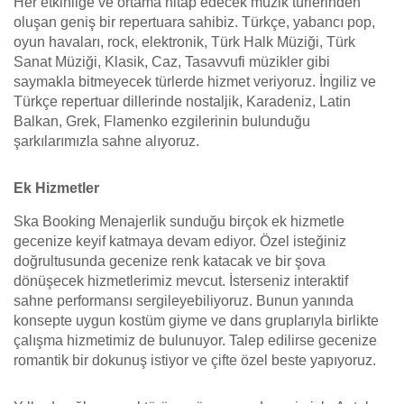
Her etkinliğe ve ortama hitap edecek müzik türlerinden
oluşan geniş bir repertuara sahibiz. Türkçe, yabancı pop,
oyun havaları, rock, elektronik, Türk Halk Müziği, Türk
Sanat Müziği, Klasik, Caz, Tasavvufi müzikler gibi
saymakla bitmeyecek türlerde hizmet veriyoruz. İngiliz ve
Türkçe repertuar dillerinde nostaljik, Karadeniz, Latin
Balkan, Grek, Flamenko ezgilerinin bulunduğu
şarkılarımızla sahne alıyoruz.
Ek Hizmetler
Ska Booking Menajerlik sunduğu birçok ek hizmetle
gecenize keyif katmaya devam ediyor. Özel isteğiniz
doğrultusunda gecenize renk katacak ve bir şova
dönüşecek hizmetlerimiz mevcut. İsterseniz interaktif
sahne performansı sergileyebiliyoruz. Bunun yanında
konsepte uygun kostüm giyme ve dans gruplarıyla birlikte
çalışma hizmetimiz de bulunuyor. Talep edilirse gecenize
romantik bir dokunuş istiyor ve çifte özel beste yapıyoruz.