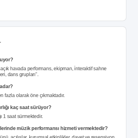
r
nuyor?
açık havada performans, ekipman, i̇nteraktif sahne
eri, dans grupları".
kadar?
n fazla olarak öne çıkmaktadır.
lığı kaç saat sürüyor?
ı 1 saat sürmektedir.
lerinde müzik performansı hizmeti vermektedir?
nü, açılışlar, kurumsal etkinlikler, davet ve resepsiyon,