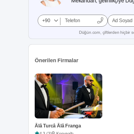
Mekandan, gelinlikçiye Düğ
Ad Soyad
Düğün.com, çiftlerden hiçbir se
Önerilen Firmalar
Âlâ Turcâ Âlâ Franga
4,3 (3)
Konyaaltı