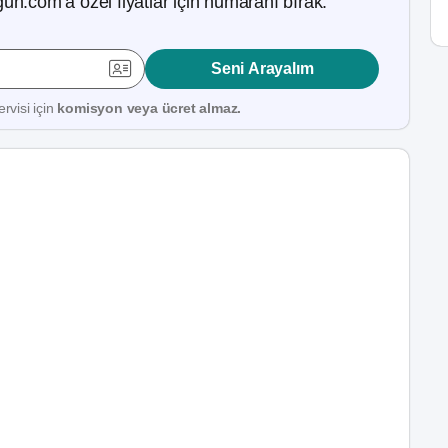
ün.com’a özel fiyatlar için numaranı bırak.
Seni Arayalım
rvisi için
komisyon veya ücret almaz.