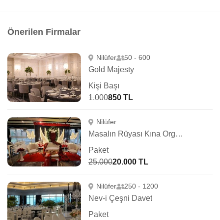
Önerilen Firmalar
Nilüfer
50 - 600
Gold Majesty
Kişi Başı
1.000
850 TL
Nilüfer
Masalın Rüyası Kına Organizasyon
Paket
25.000
20.000 TL
Nilüfer
250 - 1200
Nev-i Çeşni Davet
Paket