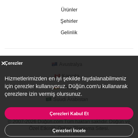
Ürünler
Şehirler
Gelinlik
Çerezler
Avustralya
Kanada
Hizmetlerimizden en iyi şekilde faydalanabilmeniz
için çerezler kullanıyoruz. Düğün.com'u kullanarak
Almanya
çerezlere izin vermiş olursunuz.
Suudi Arabistan
Çerezleri Kabul Et
© 2007-2026 Düğün.com Tüm hakları saklıdır. Düğün ve
Özel Etkinlik Online Planlama Sitesi.
Çerezleri İncele
ref:DF1-1-0951