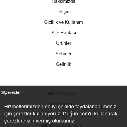
Hakkımızda
İletişim
Gizlilik ve Kullanım
Site Haritası
Ürünler
Şehirler
Gelinlik
Çerezler
Avustralya
Kanada
Hizmetlerimizden en iyi şekilde faydalanabilmeniz
için çerezler kullanıyoruz. Düğün.com'u kullanarak
Almanya
çerezlere izin vermiş olursunuz.
Suudi Arabistan