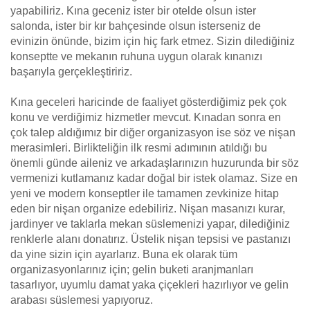
yapabiliriz. Kına geceniz ister bir otelde olsun ister
salonda, ister bir kır bahçesinde olsun isterseniz de
evinizin önünde, bizim için hiç fark etmez. Sizin dilediğiniz
konseptte ve mekanın ruhuna uygun olarak kınanızı
başarıyla gerçekleştiririz.
Kına geceleri haricinde de faaliyet gösterdiğimiz pek çok
konu ve verdiğimiz hizmetler mevcut. Kınadan sonra en
çok talep aldığımız bir diğer organizasyon ise söz ve nişan
merasimleri. Birlikteliğin ilk resmi adımının atıldığı bu
önemli günde aileniz ve arkadaşlarınızın huzurunda bir söz
vermenizi kutlamanız kadar doğal bir istek olamaz. Size en
yeni ve modern konseptler ile tamamen zevkinize hitap
eden bir nişan organize edebiliriz. Nişan masanızı kurar,
jardinyer ve taklarla mekan süslemenizi yapar, dilediğiniz
renklerle alanı donatırız. Üstelik nişan tepsisi ve pastanızı
da yine sizin için ayarlarız. Buna ek olarak tüm
organizasyonlarınız için; gelin buketi aranjmanları
tasarlıyor, uyumlu damat yaka çiçekleri hazırlıyor ve gelin
arabası süslemesi yapıyoruz.