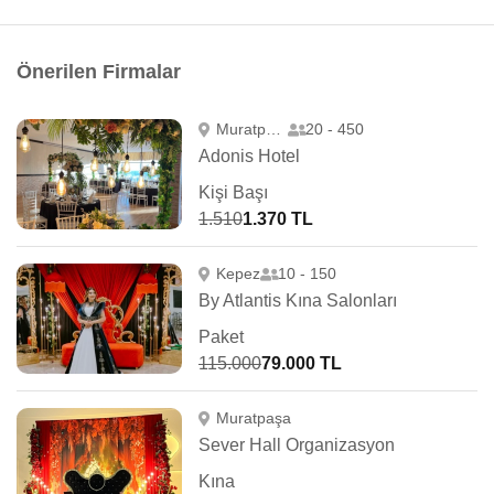
Önerilen Firmalar
Muratpaşa
20 - 450
Adonis Hotel
Kişi Başı
1.510
1.370 TL
Kepez
10 - 150
By Atlantis Kına Salonları
Paket
115.000
79.000 TL
Muratpaşa
Sever Hall Organizasyon
Kına