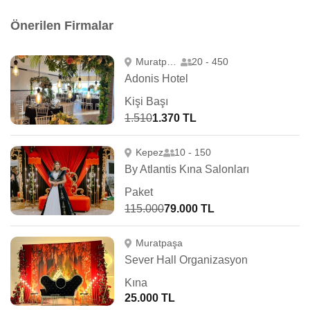
Önerilen Firmalar
Muratpaşa
20 - 450
Adonis Hotel
Kişi Başı
1.510
1.370 TL
Kepez
10 - 150
By Atlantis Kına Salonları
Paket
115.000
79.000 TL
Muratpaşa
Sever Hall Organizasyon
Kına
25.000 TL