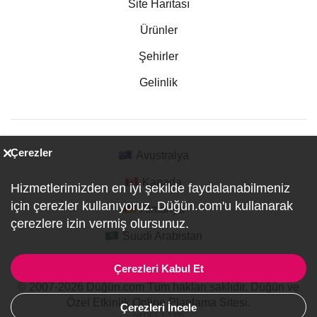
Site Haritası
Ürünler
Şehirler
Gelinlik
Çerezler
Avustralya
Kanada
Hizmetlerimizden en iyi şekilde faydalanabilmeniz
için çerezler kullanıyoruz. Düğün.com'u kullanarak
Almanya
çerezlere izin vermiş olursunuz.
Suudi Arabistan
Çerezleri Kabul Et
© 2007-2026 Düğün.com Tüm hakları saklıdır. Düğün ve
Özel Etkinlik Online Planlama Sitesi.
Çerezleri İncele
ref:DF1-1-1355