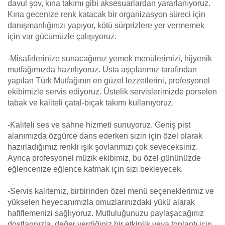
davul şov, kına takımı gibi aksesuarlardan yararlanıyoruz.
Kına gecenize renk katacak bir organizasyon süreci için
danışmanlığınızı yapıyor, kötü sürprizlere yer vermemek
için var gücümüzle çalışıyoruz.
-Misafirlerinize sunacağımız yemek menülerimizi, hijyenik
mutfağımızda hazırlıyoruz. Usta aşçılarımız tarafından
yapılan Türk Mutfağının en güzel lezzetlerini, profesyonel
ekibimizle servis ediyoruz. Üstelik servislerimizde porselen
tabak ve kaliteli çatal-bıçak takımı kullanıyoruz.
-Kaliteli ses ve sahne hizmeti sunuyoruz. Geniş pist
alanımızda özgürce dans ederken sizin için özel olarak
hazırladığımız renkli ışık şovlarımızı çok seveceksiniz.
Ayrıca profesyonel müzik ekibimiz, bu özel gününüzde
eğlencenize eğlence katmak için sizi bekleyecek.
-Servis kalitemiz, birbirinden özel menü seçeneklerimiz ve
yükselen heyecanımızla omuzlarınızdaki yükü alarak
hafiflemenizi sağlıyoruz. Mutluluğunuzu paylaşacağınız
dostlarınızla, değer verdiğiniz bir etkinlik veya toplantı için