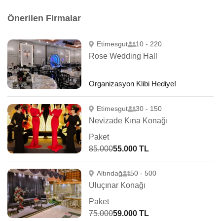
Önerilen Firmalar
Etimesgut
10 - 220
Rose Wedding Hall
Organizasyon Klibi Hediye!
Etimesgut
30 - 150
Nevizade Kına Konağı
Paket
85.000
55.000 TL
Altındağ
50 - 500
Uluçınar Konağı
Paket
75.000
59.000 TL