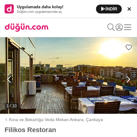
Uygulamada daha kolay!
İNDİR
Düğün.com uygulamasında aç
1 / 10
Kına ve Bekarlığa Veda Mekan Ankara,
Çankaya
Filikos Restoran