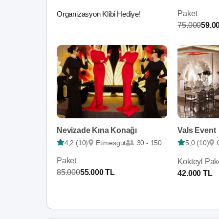
Paket
Organizasyon Klibi Hediye!
75.000
59.0
Nevizade Kına Konağı
Vals Event
4,2 (10)
Etimesgut
30 - 150
5,0 (10)
Paket
Kokteyl Pak
85.000
55.000 TL
42.000 TL