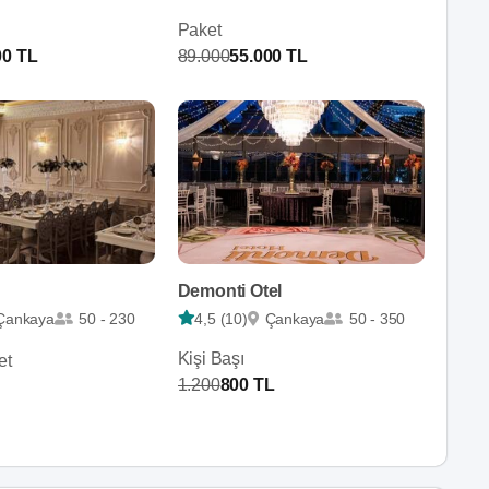
Paket
00 TL
89.000
55.000 TL
Demonti Otel
Çankaya
50 - 230
4,5 (10)
Çankaya
50 - 350
Kişi Başı
et
1.200
800 TL