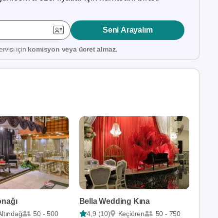
Seni Arayalım
rvisi için
komisyon veya ücret almaz.
onağı
Bella Wedding Kına
Altındağ
50 - 500
4,9 (10)
Keçiören
50 - 750