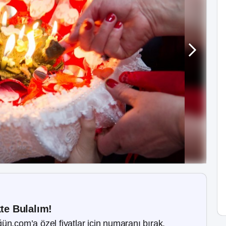
kte Bulalım!
ün.com’a özel fiyatlar için numaranı bırak.