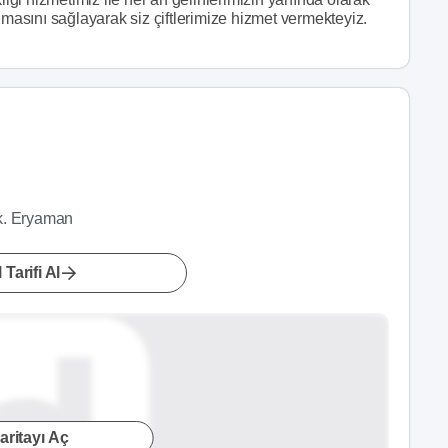
sını sağlayarak siz çiftlerimize hizmet vermekteyiz.
k. Eryaman
 Tarifi Al
aritayı Aç