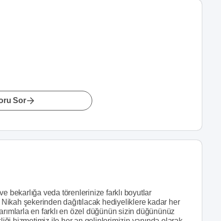
oru Sor
e bekarlığa veda törenlerinize farklı boyutlar
. Nikah şekerinden dağıtılacak hediyeliklere kadar her
tasarımlarla en farklı en özel düğünün sizin düğününüz
liği hizmetimiz ile her an gelinlerimizin yanında olarak