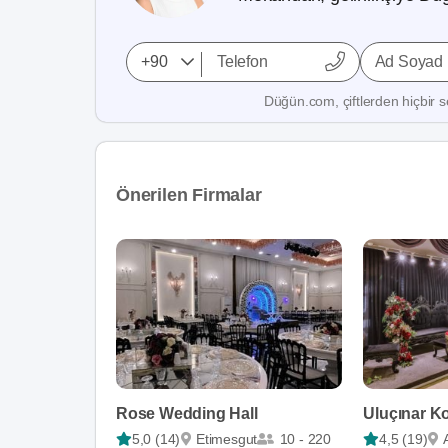
Ad Soyad
Düğün.com, çiftlerden hiçbir se
Önerilen Firmalar
Rose Wedding Hall
Uluçınar K
5,0 (14)
Etimesgut
10 - 220
4,5 (19)