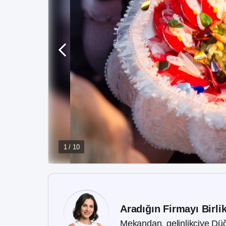
1 / 10
Aradığın Firmayı Birli
Mekandan, gelinlikçiye Düğ