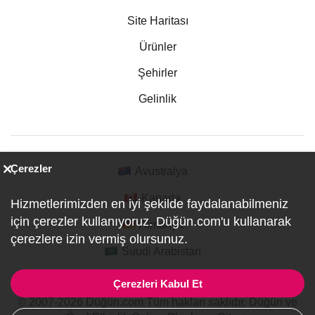
Site Haritası
Ürünler
Şehirler
Gelinlik
Çerezler
Avustralya
Kanada
Hizmetlerimizden en iyi şekilde faydalanabilmeniz
için çerezler kullanıyoruz. Düğün.com'u kullanarak
Almanya
çerezlere izin vermiş olursunuz.
Suudi Arabistan
Çerezleri Kabul Et
© 2007-2026 Düğün.com Tüm hakları saklıdır. Düğün ve