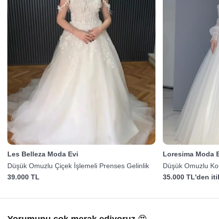
Les Belleza Moda Evi
Loresima Moda E
Düşük Omuzlu Çiçek İşlemeli Prenses Gelinlik
Düşük Omuzlu Kors
39.000 TL
35.000 TL'den it