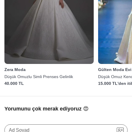
Zera Moda
Gülten Moda Evi
Düşük Omuzlu Simli Prenses Gelinlik
Düşük Omuz Kendi
Gelinlik
40.000 TL
15.000 TL'den it
Yorumunu çok merak ediyoruz 😍
Ad Soyad