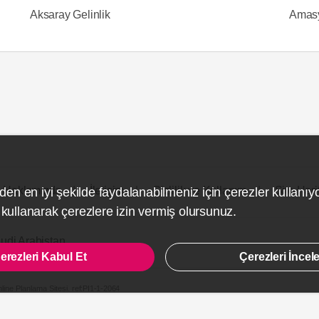
Aksaray Gelinlik
Amasy
Hakkımızda
İletişim
Gizlilik ve Kullanım
Site Hari
den en iyi şekilde faydalanabilmeniz için çerezler kullanıy
ullanarak çerezlere izin vermiş olursunuz.
udi Arabistan
erezleri Kabul Et
Çerezleri İncel
line Planlama Sitesi.
ref:PI1-1-2064