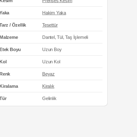
Kesim
Prenses Kesim
Yaka
Hakim Yaka
Tarz / Özellik
Tesettür
Malzeme
Dantel, Tül, Taş İşlemeli
Etek Boyu
Uzun Boy
Kol
Uzun Kol
Renk
Beyaz
Kiralama
Kiralık
Tür
Gelinlik