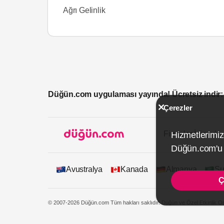
Ağrı Gelinlik
Düğün.com uygulaması yayında! Ücretsiz indir:
Çerezler
Firmalar İçin
Hizmetlerimiz
Düğün.com'u k
Avustralya
Kanada
Almanya
Su
Ç
© 2007-2026 Düğün.com Tüm hakları saklıdır. Düğün ve Özel Etkinlik On