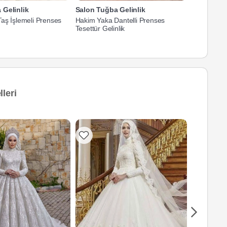
 Gelinlik
Salon Tuğba Gelinlik
Salon Tuğb
aş İşlemeli Prenses
Hakim Yaka Dantelli Prenses
Düşük Omu
Tesettür Gelinlik
Gelinlik
leri