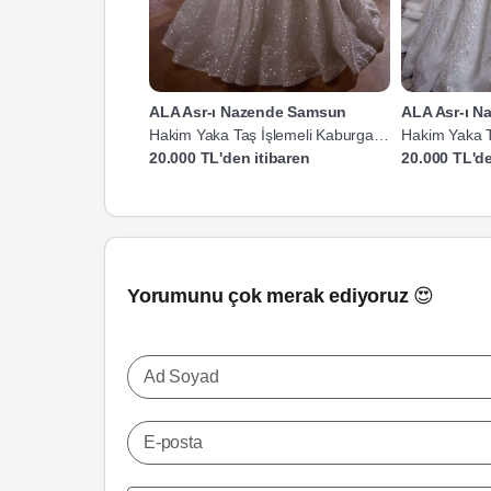
ALA Asr-ı Nazende Samsun
ALA Asr-ı 
Hakim Yaka Taş İşlemeli Kaburga
Hakim Yaka T
Gelinlik
Gelinlik
20.000 TL'den itibaren
20.000 TL'de
Yorumunu çok merak ediyoruz 😍
Ad Soyad
E-posta