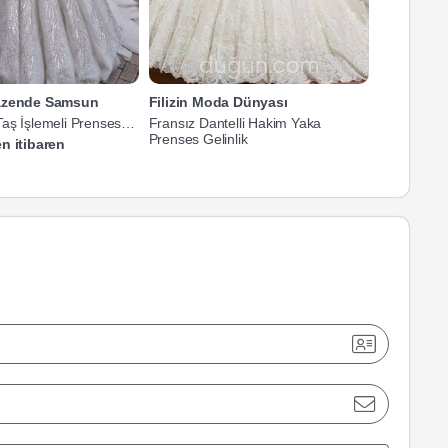
Nazende Samsun
Filizin Moda Dünyası
aş İşlemeli Prenses
Fransız Dantelli Hakim Yaka
Hakim Yaka
Prenses Gelinlik
Gelinlik
n itibaren
16.000 TL'