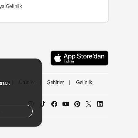
a Gelinlik
tası
Ürünler
Şehirler
Gelinlik
oruz.
e