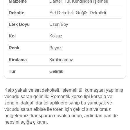
Malzeme
Dantel, Tül, Kendinden İşlemeli
Dekolte
Sırt Dekolteli, Göğüs Dekolteli
Etek Boyu
Uzun Boy
Kol
Kolsuz
Renk
Beyaz
Kiralama
Kiralanamaz
Tür
Gelinlik
Kalp yakalı ve sırt dekolteli, işlemeli tül kumaştan yapılmış
vücudu saran gelinlik: Romantik korse tipi korsaja ve
zengin, dalgalı dantel apliklere sahip bu yumuşak ve
vücudu saran elbise ile tören için çekici sırt ve omuz
bölgelerinizi transparan duvakla örtün, ardından partide
hepsini açığa çıkarın.