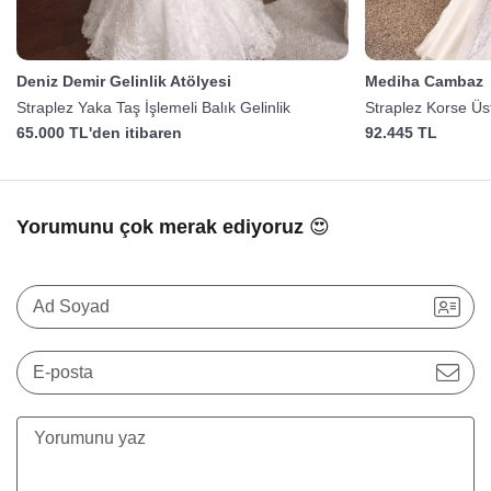
Deniz Demir Gelinlik Atölyesi
Mediha Cambaz
Straplez Yaka Taş İşlemeli Balık Gelinlik
Straplez Korse Üst
Gelinlik
65.000 TL'den itibaren
92.445 TL
Yorumunu çok merak ediyoruz 😍
Ad Soyad
E-posta