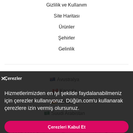
Gizlilik ve Kullanım
Site Haritası
Ürünler
Şehirler
Gelinlik
Çerezler
Avustralya
Kanada
Hizmetlerimizden en iyi şekilde faydalanabilmeniz
için çerezler kullanıyoruz. Düğün.com'u kullanarak
Almanya
çerezlere izin vermiş olursunuz.
Suudi Arabistan
Çerezleri Kabul Et