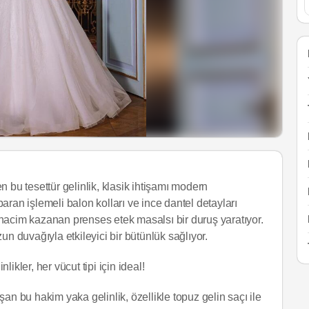
ken bu tesettür gelinlik, klasik ihtişamı modern
ran işlemeli balon kolları ve ince dantel detayları
hacim kazanan prenses etek masalsı bir duruş yaratıyor.
uzun duvağıyla etkileyici bir bütünlük sağlıyor.
likler, her vücut tipi için ideal!
an bu hakim yaka gelinlik, özellikle topuz gelin saçı ile