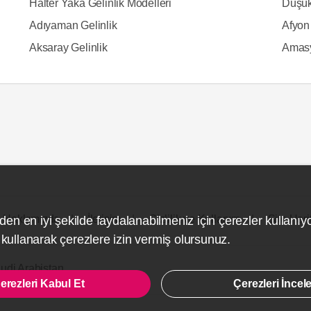
Halter Yaka Gelinlik Modelleri
Düşük
Adıyaman Gelinlik
Afyon 
Aksaray Gelinlik
Amasy
Hakkımızda
İletişim
Gizlilik ve Kullanım
Site Hari
den en iyi şekilde faydalanabilmeniz için çerezler kullanıy
ullanarak çerezlere izin vermiş olursunuz.
udi Arabistan
erezleri Kabul Et
Çerezleri İncel