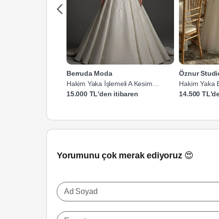
Berruda Moda
Öznur Studi
Hakim Yaka İşlemeli A Kesim
Hakim Yaka B
Gelinlik
Gelinlik
15.000 TL'den itibaren
14.500 TL'de
Yorumunu çok merak ediyoruz 😍
Ad Soyad