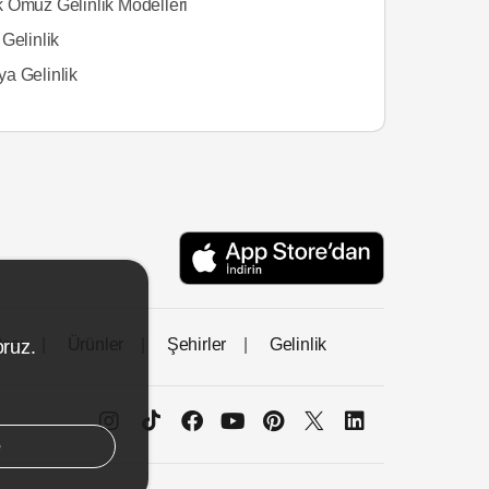
 Omuz Gelinlik Modelleri
Gelinlik
a Gelinlik
tası
Ürünler
Şehirler
Gelinlik
oruz.
e