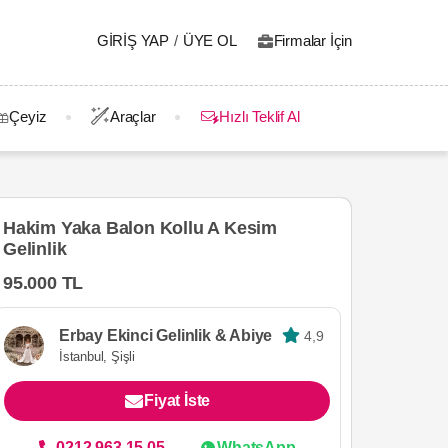
GIRIŞ YAP
/
ÜYE OL
Firmalar İçin
Çeyiz
Araçlar
Hızlı Teklif Al
Hakim Yaka Balon Kollu A Kesim
Gelinlik
95.000 TL
Erbay Ekinci Gelinlik & Abiye
4,9
İstanbul, Şişli
Fiyat İste
0212 963 15 05
WhatsApp