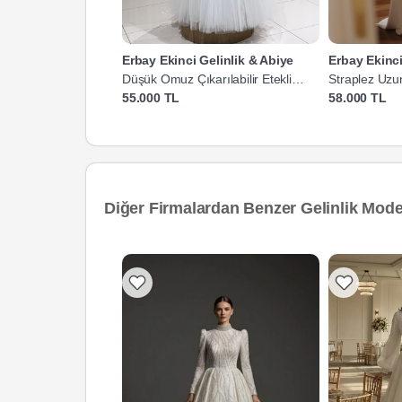
Erbay Ekinci Gelinlik & Abiye
Erbay Ekinci
Düşük Omuz Çıkarılabilir Etekli
Straplez Uzun
Gelinlik
Gelinlik
55.000 TL
58.000 TL
Diğer Firmalardan Benzer Gelinlik Model