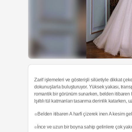
Zarif işlemeleri ve gösterişli silüetiyle dikkat çe
dokunuşlarla buluşturuyor. Yüksek yakası, transpa
romantik bir görünüm sunarken, belden itibaren 
Işıltılı tül katmanları tasarıma derinlik katarken, 
Belden itibaren A harfi çizerek inen A kesim gelin
İnce ve uzun bir boyna sahip gelinlere çok yakış