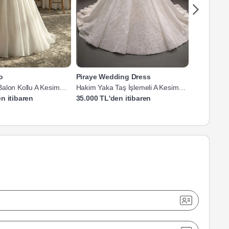
o
Piraye Wedding Dress
Berruda 
alon Kollu A Kesim
Hakim Yaka Taş İşlemeli A Kesim
Hakim Yaka 
Gelinlik
Gelinlik
n itibaren
35.000 TL'den itibaren
15.000 TL'