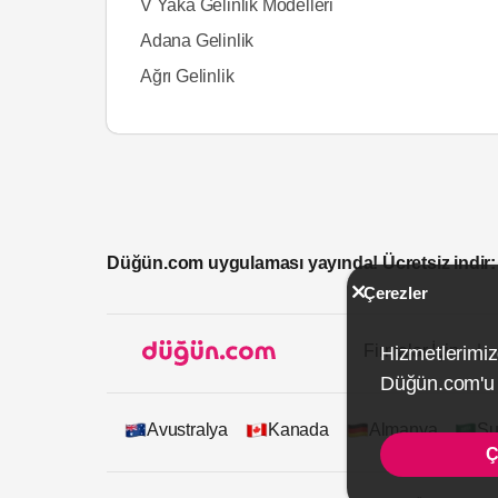
V Yaka Gelinlik Modelleri
Adana Gelinlik
Ağrı Gelinlik
Düğün.com uygulaması yayında! Ücretsiz indir:
Çerezler
Firmalar İçin
Hizmetlerimiz
Düğün.com'u k
Avustralya
Kanada
Almanya
Su
Ç