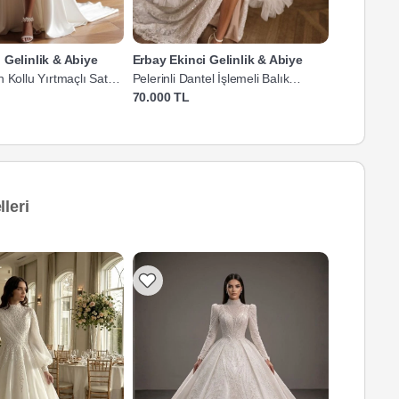
 Gelinlik & Abiye
Erbay Ekinci Gelinlik & Abiye
Erbay Ekin
 Kollu Yırtmaçlı Saten
Pelerinli Dantel İşlemeli Balık
Hakim Yaka
Gelinlik
Gelinlik
70.000 TL
60.000 TL
leri