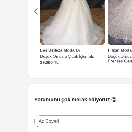
Les Belleza Moda Evi
Filizin Mod
Düşük Omuzlu Çiçek İşlemeli
Düşük Omuz F
Prenses Gelinlik
Prenses Gelin
39.000 TL
Yorumunu çok merak ediyoruz 😍
Ad Soyad