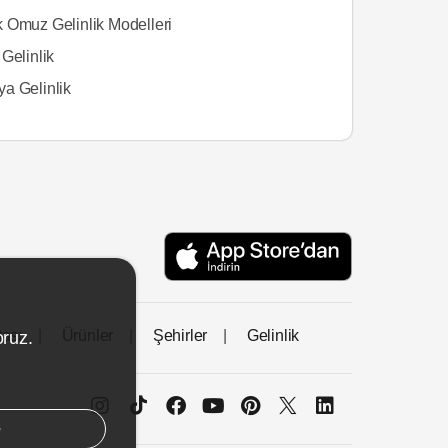
 Omuz Gelinlik Modelleri
Gelinlik
a Gelinlik
tası
Ürünler
Şehirler
Gelinlik
oruz.
e