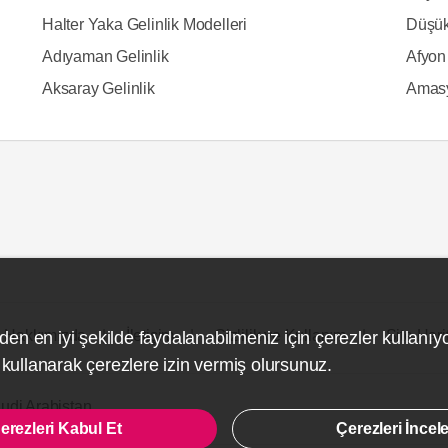
Halter Yaka Gelinlik Modelleri
Düşük
Adıyaman Gelinlik
Afyon 
Aksaray Gelinlik
Amasy
Hakkımızda
İletişim
Gizlilik ve Kullanım
Site Hari
den en iyi şekilde faydalanabilmeniz için çerezler kullanıy
ullanarak çerezlere izin vermiş olursunuz.
udi Arabistan
erezleri Kabul Et
Çerezleri İncel