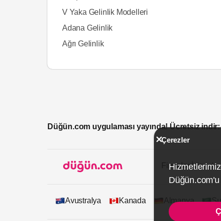
V Yaka Gelinlik Modelleri
Adana Gelinlik
Ağrı Gelinlik
Düğün.com uygulaması yayında! Ücretsiz indir:
Çerezler
Firmalar İçin
Hizmetlerimiz
Düğün.com'u k
Avustralya
Kanada
Almanya
Su
Ç