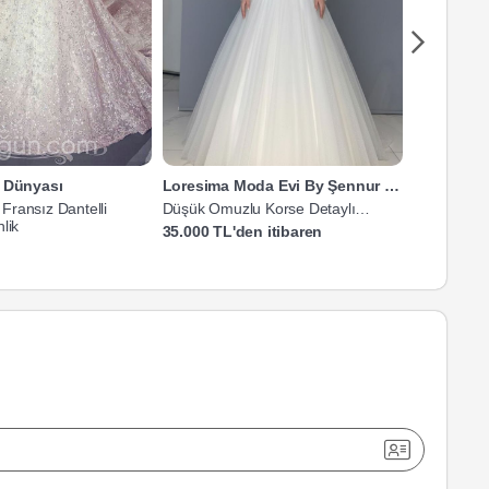
a Dünyası
Loresima Moda Evi By Şennur Kosif
Filizin M
ransız Dantelli
Düşük Omuzlu Korse Detaylı
Düşük Omuz
lik
Prenses Gelinlik
Gelinlik
35.000 TL'den itibaren