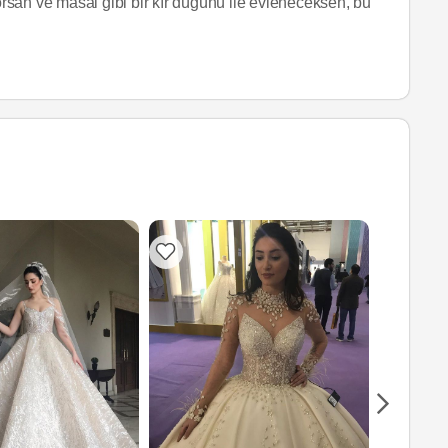
yorsan ve masal gibi bir kır düğünü ile evleneceksen, bu