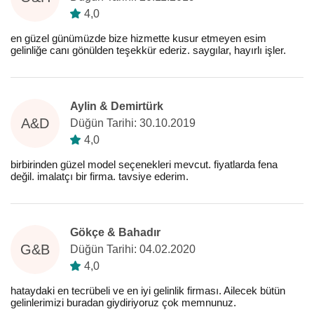
4,0
en güzel günümüzde bize hizmette kusur etmeyen esim
gelinliğe canı gönülden teşekkür ederiz. saygılar, hayırlı işler.
Aylin & Demirtürk
A&D
Düğün Tarihi: 30.10.2019
4,0
birbirinden güzel model seçenekleri mevcut. fiyatlarda fena
değil. imalatçı bir firma. tavsiye ederim.
Gökçe & Bahadır
G&B
Düğün Tarihi: 04.02.2020
4,0
hataydaki en tecrübeli ve en iyi gelinlik firması. Ailecek bütün
gelinlerimizi buradan giydiriyoruz çok memnunuz.