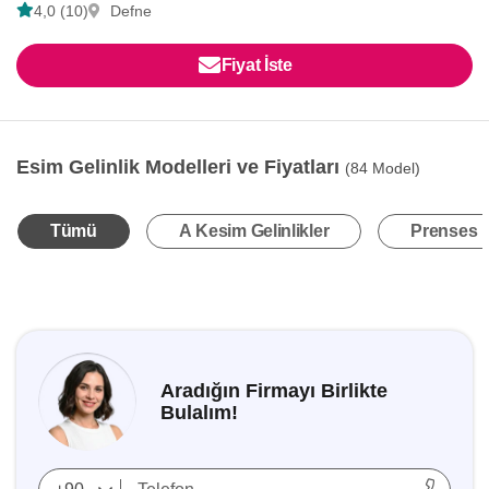
4,0 (10)
Defne
Fiyat İste
Esim Gelinlik Modelleri ve Fiyatları
(84 Model)
Tümü
A Kesim Gelinlikler
Prenses K
Aradığın Firmayı Birlikte
Bulalım!