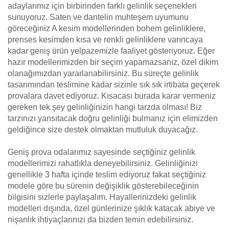
adaylarımız için birbirinden farklı gelinlik seçenekleri
sunuyoruz. Saten ve dantelin muhteşem uyumunu
göreceğiniz A kesim modellerinden bohem gelinliklere,
prenses kesimden kısa ve renkli gelinliklere varıncaya
kadar geniş ürün yelpazemizle faaliyet gösteriyoruz. Eğer
hazır modellerimizden bir seçim yapamazsanız, özel dikim
olanağımızdan yararlanabilirsiniz. Bu süreçte gelinlik
tasarımından teslimine kadar sizinle sık sık irtibata geçerek
provalara davet ediyoruz. Kısacası burada karar vermeniz
gereken tek şey gelinliğinizin hangi tarzda olması! Biz
tarzınızı yansıtacak doğru gelinliği bulmanız için elimizden
geldiğince size destek olmaktan mutluluk duyacağız.
Geniş prova odalarımız sayesinde seçtiğiniz gelinlik
modellerimizi rahatlıkla deneyebilirsiniz. Gelinliğinizi
genellikle 3 hafta içinde teslim ediyoruz fakat seçtiğiniz
modele göre bu sürenin değişiklik gösterebileceğinin
bilgisini sizlerle paylaşalım. Hayallerinizdeki gelinlik
modelleri dışında, özel günlerinize şıklık katacak abiye ve
nişanlık ihtiyaçlarınızı da bizden temin edebilirsiniz.