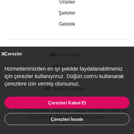
Ürünler
Şehirler
Gelinlik
Çerezler
Avustralya
Kanada
Hizmetlerimizden en iyi şekilde faydalanabilmeniz
için çerezler kullanıyoruz. Düğün.com'u kullanarak
Almanya
çerezlere izin vermiş olursunuz.
Suudi Arabistan
Çerezleri Kabul Et
© 2007-2026 Düğün.com Tüm hakları saklıdır. Düğün ve
Özel Etkinlik Online Planlama Sitesi.
Çerezleri İncele
ref:DF1-1-1155