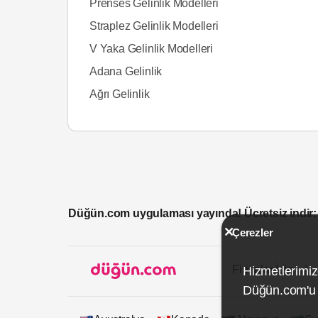
Prenses Gelinlik Modelleri
Straplez Gelinlik Modelleri
V Yaka Gelinlik Modelleri
Adana Gelinlik
Ağrı Gelinlik
Düğün.com uygulaması yayında! Ücretsiz indir:
Çerezler
Firmalar İçin
Hizmetlerimiz
Düğün.com'u k