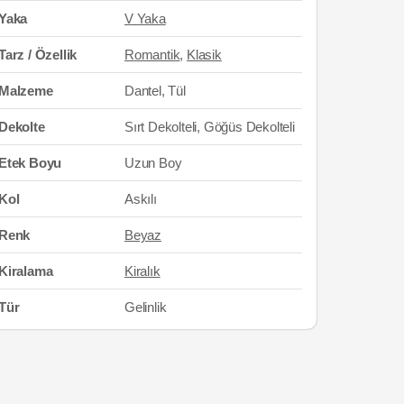
Yaka
V Yaka
Tarz / Özellik
Romantik
,
Klasik
Malzeme
Dantel, Tül
Dekolte
Sırt Dekolteli, Göğüs Dekolteli
Etek Boyu
Uzun Boy
Kol
Askılı
Renk
Beyaz
Kiralama
Kiralık
Tür
Gelinlik