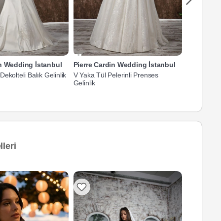
in Wedding İstanbul
Pierre Cardin Wedding İstanbul
Pierre Car
ekolteli Balık Gelinlik
V Yaka Tül Pelerinli Prenses
Straplez Da
Gelinlik
Gelinlik
leri