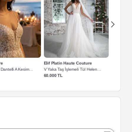
re
Elif Platin Haute Couture
Nisse Mo
 Dantelli A Kesim
V Yaka Taş İşlemeli Tül Helen
V Yaka İncil
Gelinlik
60.000 TL
30.000 TL'