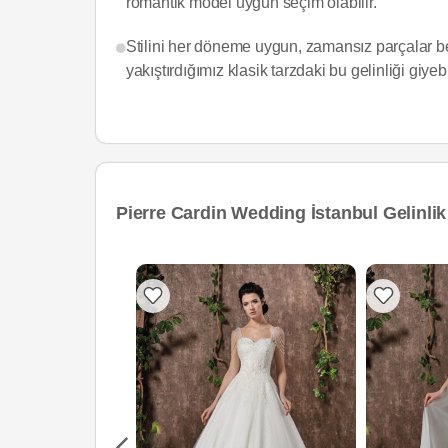
romantik model uygun seçim olabilir.
Stilini her döneme uygun, zamansız parçalar be
yakıştırdığımız klasik tarzdaki bu gelinliği giyebi
Pierre Cardin Wedding İstanbul Gelinlik