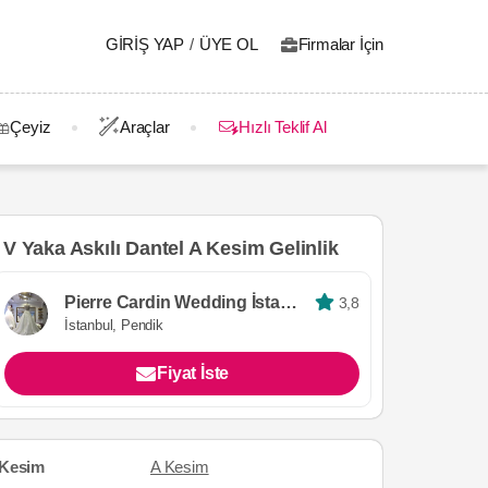
GIRIŞ YAP
/
ÜYE OL
Firmalar İçin
Çeyiz
Araçlar
Hızlı Teklif Al
V Yaka Askılı Dantel A Kesim Gelinlik
Pierre Cardin Wedding İstanbul
3,8
İstanbul, Pendik
Fiyat İste
Kesim
A Kesim