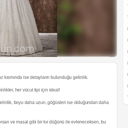
uz kısmında ise detayların bulunduğu gelinlik.
likler, her vücut tipi için ideal!
gelinlik, boyu daha uzun, göğüsleri ise olduğundan daha
yorsan ve masal gibi bir kır düğünü ile evleneceksen, bu