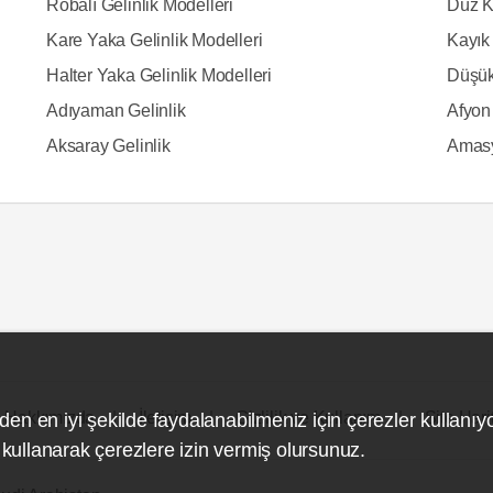
Robalı Gelinlik Modelleri
Düz K
Kare Yaka Gelinlik Modelleri
Kayık 
Halter Yaka Gelinlik Modelleri
Düşük
Adıyaman Gelinlik
Afyon 
Aksaray Gelinlik
Amasy
Hakkımızda
İletişim
Gizlilik ve Kullanım
Site Hari
den en iyi şekilde faydalanabilmeniz için çerezler kullanıy
ullanarak çerezlere izin vermiş olursunuz.