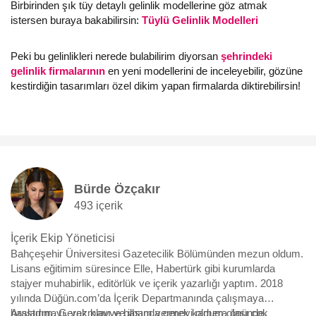
Birbirinden şık tüy detaylı gelinlik modellerine göz atmak
istersen buraya bakabilirsin:
Tüylü Gelinlik Modelleri
Peki bu gelinlikleri nerede bulabilirim diyorsan
şehrindeki
gelinlik firmalarının
en yeni modellerini de inceleyebilir, gözüne
kestirdiğin tasarımları özel dikim yapan firmalarda diktirebilirsin!
Bürde Özçakır
493 içerik
İçerik Ekip Yöneticisi
Bahçeşehir Üniversitesi Gazetecilik Bölümünden mezun oldum.
Lisans eğitimim süresince Elle, Habertürk gibi kurumlarda
stajyer muhabirlik, editörlük ve içerik yazarlığı yaptım. 2018
yılında Düğün.com’da İçerik Departmanında çalışmaya
başladım. Gerek klavye başında gerek kamera önünde,
Araştırmayı, yazmayı ve ilham vermeyi oldum olası çok