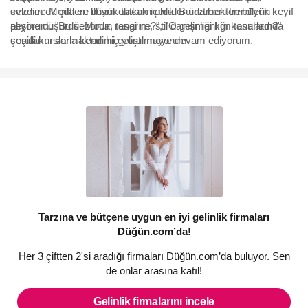
evlenecek çiftlere ilham olacak içerikler üretmekten büyük keyif
sevdim. Moda en büyük tutkum oldu. Bu da beni trendlerin
alıyorum. "Bu sezonun rengi ne?", "O gelinliği kim tasarladı?"
peşine düşürdü. Moda, tasarım, stil danışmanlığı konularında
sorularını sormaktan hiç yorulmuyorum.
çeşitli kurslarla kendimi geliştirmeye devam ediyorum.
Tarzına ve bütçene uygun en iyi gelinlik firmaları
Düğün.com’da!
Her 3 çiftten 2'si aradığı firmaları Düğün.com’da buluyor. Sen
de onlar arasına katıl!
Gelinlik firmalarını incele