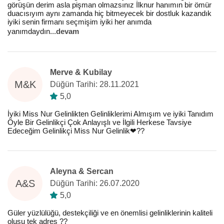
görüşün derim asla pişman olmazsınız İlknur hanımın bir ömür
duacısıyım aynı zamanda hiç bitmeyecek bir dostluk kazandık
iyiki senin firmanı seçmişim iyiki her anımda
yanımdaydın
...
devam
Merve & Kubilay
M&K
Düğün Tarihi: 28.11.2021
5,0
İyiki Miss Nur Gelinlikten Gelinliklerimi Almışım ve iyiki Tanıdım
Öyle Bir Gelinlikçi Çok Anlayışlı ve İlgili Herkese Tavsiye
Edeceğim Gelinlikçi Miss Nur Gelinlik❤??
Aleyna & Sercan
A&S
Düğün Tarihi: 26.07.2020
5,0
Güler yüzlülüğü, destekçiliği ve en önemlisi gelinliklerinin kaliteli
oluşu tek adres ??