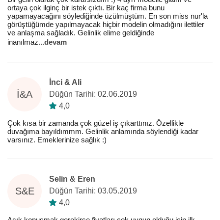
ortaya çok ilginç bir istek çıktı. Bir kaç firma bunu
yapamayacağını söylediğinde üzülmüştüm. En son miss nur'la
görüştüğümde yapılmayacak hiçbir modelin olmadığını ilettiler
ve anlaşma sağladık. Gelinlik elime geldiğinde
inanılmaz
...
devam
İnci & Ali
İ&A
Düğün Tarihi: 02.06.2019
4,0
Çok kısa bir zamanda çok güzel iş çıkarttınız. Özellikle
duvağıma bayıldımmm. Gelinlik anlamında söylendiği kadar
varsınız. Emeklerinize sağlık :)
Selin & Eren
S&E
Düğün Tarihi: 03.05.2019
4,0
Açık konuşmak gerekirse fiyatları çok uygun olduğu için ilk