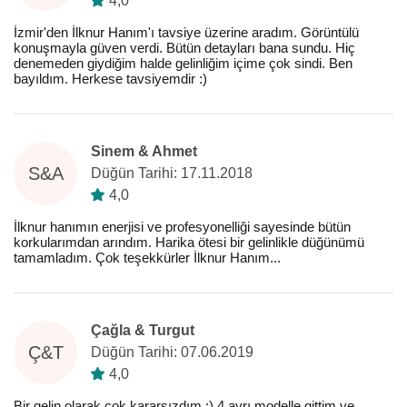
4,0
İzmir'den İlknur Hanım'ı tavsiye üzerine aradım. Görüntülü
konuşmayla güven verdi. Bütün detayları bana sundu. Hiç
denemeden giydiğim halde gelinliğim içime çok sindi. Ben
bayıldım. Herkese tavsiyemdir :)
Sinem & Ahmet
S&A
Düğün Tarihi: 17.11.2018
4,0
İlknur hanımın enerjisi ve profesyonelliği sayesinde bütün
korkularımdan arındım. Harika ötesi bir gelinlikle düğünümü
tamamladım. Çok teşekkürler İlknur Hanım...
Çağla & Turgut
Ç&T
Düğün Tarihi: 07.06.2019
4,0
Bir gelin olarak çok kararsızdım :) 4 ayrı modelle gittim ve