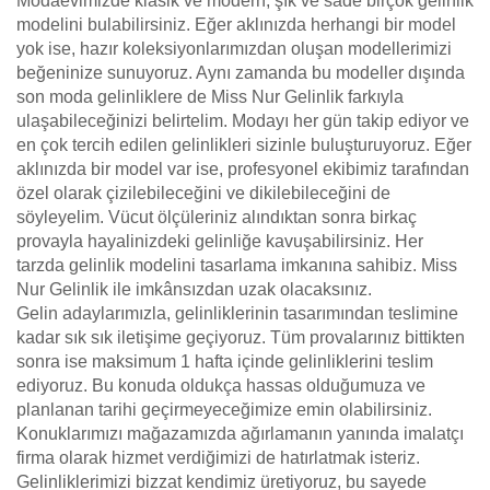
Modaevimizde klasik ve modern, şık ve sade birçok gelinlik
modelini bulabilirsiniz. Eğer aklınızda herhangi bir model
yok ise, hazır koleksiyonlarımızdan oluşan modellerimizi
beğeninize sunuyoruz. Aynı zamanda bu modeller dışında
son moda gelinliklere de Miss Nur Gelinlik farkıyla
ulaşabileceğinizi belirtelim. Modayı her gün takip ediyor ve
en çok tercih edilen gelinlikleri sizinle buluşturuyoruz. Eğer
aklınızda bir model var ise, profesyonel ekibimiz tarafından
özel olarak çizilebileceğini ve dikilebileceğini de
söyleyelim. Vücut ölçüleriniz alındıktan sonra birkaç
provayla hayalinizdeki gelinliğe kavuşabilirsiniz. Her
tarzda gelinlik modelini tasarlama imkanına sahibiz. Miss
Nur Gelinlik ile imkânsızdan uzak olacaksınız.
Gelin adaylarımızla, gelinliklerinin tasarımından teslimine
kadar sık sık iletişime geçiyoruz. Tüm provalarınız bittikten
sonra ise maksimum 1 hafta içinde gelinliklerini teslim
ediyoruz. Bu konuda oldukça hassas olduğumuza ve
planlanan tarihi geçirmeyeceğimize emin olabilirsiniz.
Konuklarımızı mağazamızda ağırlamanın yanında imalatçı
firma olarak hizmet verdiğimizi de hatırlatmak isteriz.
Gelinliklerimizi bizzat kendimiz üretiyoruz, bu sayede