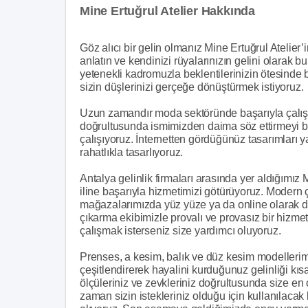
Mine Ertuğrul Atelier Hakkında
Göz alıcı bir gelin olmanız Mine Ertuğrul Atelier
anlatın ve kendinizi rüyalarınızın gelini olarak 
yetenekli kadromuzla beklentilerinizin ötesinde
sizin düşlerinizi gerçeğe dönüştürmek istiyoruz.
Uzun zamandır moda sektöründe başarıyla çalışma
doğrultusunda ismimizden daima söz ettirmeyi başa
çalışıyoruz. İnternetten gördüğünüz tasarımları 
rahatlıkla tasarlıyoruz.
Antalya gelinlik firmaları arasında yer aldığımız
iline başarıyla hizmetimizi götürüyoruz. Modern
mağazalarımızda yüz yüze ya da online olarak dij
çıkarma ekibimizle provalı ve provasız bir hizme
çalışmak isterseniz size yardımcı oluyoruz.
Prenses, a kesim, balık ve düz kesim modellerimizi
çeşitlendirerek hayalini kurduğunuz gelinliği kı
ölçüleriniz ve zevkleriniz doğrultusunda size en 
zaman sizin istekleriniz olduğu için kullanılaca