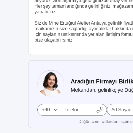
alıyoruz. Son aşamaya geldiğimizde onay vermenizl
Her şey tamamlandığında gelinliğinizi mağazamız
yapabiliriz.
Siz de Mine Ertuğrul Atelier Antalya gelinlik fiya
markamızın size sağladığı ayrıcalıklar hakkında d
için sayfanın üst kısmında yer alan iletişim for
bize ulaşabilirsiniz.
Aradığın Firmayı Birli
Mekandan, gelinlikçiye Düğ
Ad Soyad
Düğün.com, çiftlerden hiçbir se