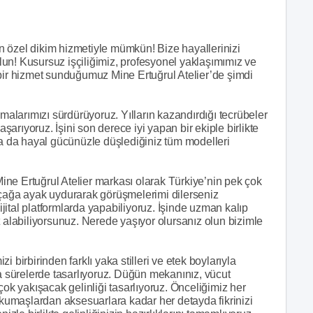
’in özel dikim hizmetiyle mümkün! Bize hayallerinizi
bulun! Kusursuz işçiliğimiz, profesyonel yaklaşımımız ve
 bir hizmet sunduğumuz Mine Ertuğrul Atelier’de şimdi
larımızı sürdürüyoruz. Yılların kazandırdığı tecrübeler
rıyoruz. İşini son derece iyi yapan bir ekiple birlikte
ya da hayal gücünüzle düşlediğiniz tüm modelleri
 Mine Ertuğrul Atelier markası olarak Türkiye’nin pek çok
 çağa ayak uydurarak görüşmelerimi dilerseniz
ital platformlarda yapabiliyoruz. İşinde uzman kalıp
t alabiliyorsunuz. Nerede yaşıyor olursanız olun bizimle
 birbirinden farklı yaka stilleri ve etek boylarıyla
sa sürelerde tasarlıyoruz. Düğün mekanınız, vücut
çok yakışacak gelinliği tasarlıyoruz. Önceliğimiz her
k kumaşlardan aksesuarlara kadar her detayda fikrinizi