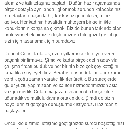
aldınız ve tatlı telaşınız başladı. Düğün hazır aşamasında
birçok detayla aynı anda ilgilenmek zorunda kalacaksınız
ki detayların başında hiç kuşkusuz gelinlik seçiminiz
geliyor. Her kadının hayalidir muhteşem bir gelinlikle
konuklarının karşısına çıkmak. Biz de bunun farkında olan
profesyonel ekibimizle düşlerinizden bile güzel gelinliği
sizin için tasarlamak için buradayız!
Dupont Gelinlik olarak, uzun yıllardır sektöre yön veren
başarılı bir firmayız. Şimdiye kadar birçok gelin adayıyla
çalışma fırsatı bulduk ve her birinin bize çok şey kattığını
rahatlıkla söyleyebiliriz. Beraber düşündük, beraber karar
verdik çoğu zaman yaratıcı fikirler ürettik. Bu süreçlerde
güler yüzlü yapımızdan ve kaliteli hizmetlerimizden asla
vazgeçmedik. Onları mağazamızdan mutlu bir şekilde
uğurladık ve mutluluklarına ortak olduk. Şimdi de sizin
hayallerinizi gerçeğe dönüştürmek istiyoruz. Hazırsanız
başlayalım!
Öncelikle bizimle iletişime geçtiğinizde süreci başlattığınızı