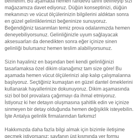
belirtelim. Bu aşamada hemen randevu tarihi belirleyip sizi
mağazamıza davet ediyoruz. Düğün konseptinizi, düğün
mekanınızı ve vücut ölçülerinizin bilgilerini aldıktan sonra
en güzel gelinliklerimizi beğeninize sunuyoruz.
Beğendiğiniz tasarımları temiz prova odalarımızda hemen
deneyebiliyorsunuz. Gelinliğinizle uyum sağlayacak
aksesuarları da denedikten sonra eğer içinize sinen
gelinliği bulursanız hemen teslim alabiliyorsunuz.
Sizin hayaliniz en başından beri kendi gelinliğinizi
tasarlamaksa özel dikim olanağımız tam size göre! Bu
aşamada hemen vücut ölçülerinizi alıp kalıp çalışmalarına
başlıyoruz. Seçtiğiniz kumaştan en güzel dantel örneklerini
kullanarak hayallerinize dokunuyoruz. Dikim aşamasında
sizi bol bol provalara çağırmayı da ihmal etmiyoruz.
İstiyoruz ki her detayın oluşmasına şahitlik edin ve içinize
sinmeyen bir detay olduğunda hemen değişiklik isteyebilin.
İşte Antalya gelinlik firmalarından farkımız!
Hakkımızda daha fazla bilgi almak için bizimle iletişime
geçmek istiyorsanız; sayfanın üst kısmında yer formu