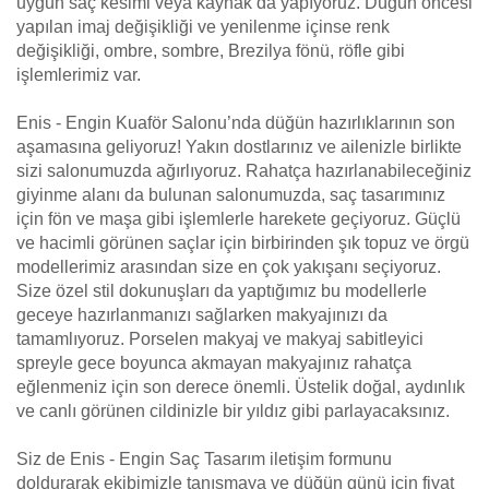
uygun saç kesimi veya kaynak da yapıyoruz. Düğün öncesi
yapılan imaj değişikliği ve yenilenme içinse renk
değişikliği, ombre, sombre, Brezilya fönü, röfle gibi
işlemlerimiz var.
Enis - Engin Kuaför Salonu’nda düğün hazırlıklarının son
aşamasına geliyoruz! Yakın dostlarınız ve ailenizle birlikte
sizi salonumuzda ağırlıyoruz. Rahatça hazırlanabileceğiniz
giyinme alanı da bulunan salonumuzda, saç tasarımınız
için fön ve maşa gibi işlemlerle harekete geçiyoruz. Güçlü
ve hacimli görünen saçlar için birbirinden şık topuz ve örgü
modellerimiz arasından size en çok yakışanı seçiyoruz.
Size özel stil dokunuşları da yaptığımız bu modellerle
geceye hazırlanmanızı sağlarken makyajınızı da
tamamlıyoruz. Porselen makyaj ve makyaj sabitleyici
spreyle gece boyunca akmayan makyajınız rahatça
eğlenmeniz için son derece önemli. Üstelik doğal, aydınlık
ve canlı görünen cildinizle bir yıldız gibi parlayacaksınız.
Siz de Enis - Engin Saç Tasarım iletişim formunu
doldurarak ekibimizle tanışmaya ve düğün günü için fiyat