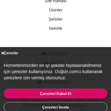
Site Haritası
Ürünler
Şehirler
Gelinlik
Çerezler
Avustralya
Kanada
Hizmetlerimizden en iyi şekilde faydalanabilmeniz
için çerezler kullanıyoruz. Düğün.com'u kullanarak
Almanya
çerezlere izin vermiş olursunuz.
Suudi Arabistan
Çerezleri Kabul Et
© 2007-2026 Düğün.com Tüm hakları saklıdır. Düğün ve
Özel Etkinlik Online Planlama Sitesi.
Çerezleri İncele
ref:DF1-1-0948