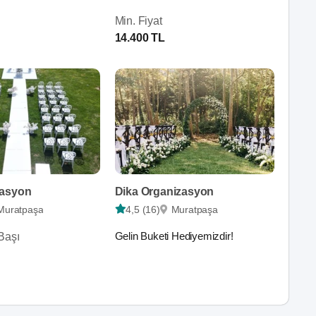
Min. Fiyat
14.400 TL
zasyon
Dika Organizasyon
Muratpaşa
4,5 (16)
Muratpaşa
Gelin Buketi Hediyemizdir!
Başı