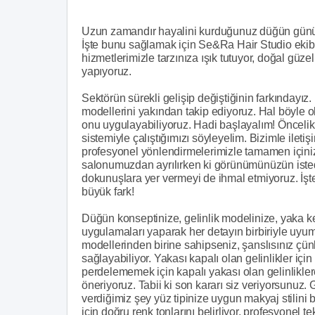
Uzun zamandır hayalini kurduğunuz düğün gününü
İşte bunu sağlamak için Se&Ra Hair Studio ekibi
hizmetlerimizle tarzınıza ışık tutuyor, doğal güz
yapıyoruz.
Sektörün sürekli gelişip değiştiğinin farkındayı
modellerini yakından takip ediyoruz. Hal böyle o
onu uygulayabiliyoruz. Hadi başlayalım! Öncelik
sistemiyle çalıştığımızı söyleyelim. Bizimle ilet
profesyonel yönlendirmelerimizle tamamen içini
salonumuzdan ayrılırken ki görünümünüzün istedi
dokunuşlara yer vermeyi de ihmal etmiyoruz. İşte
büyük fark!
Düğün konseptinize, gelinlik modelinize, yaka 
uygulamaları yaparak her detayın birbiriyle uyuml
modellerinden birine sahipseniz, şanslısınız çü
sağlayabiliyor. Yakası kapalı olan gelinlikler için 
perdelememek için kapalı yakası olan gelinliklere
öneriyoruz. Tabii ki son kararı siz veriyorsun
verdiğimiz şey yüz tipinize uygun makyaj stili
için doğru renk tonlarını belirliyor, profesyonel t