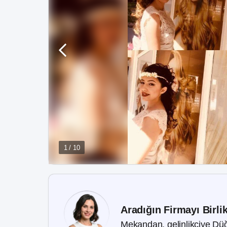
1 / 10
Aradığın Firmayı Birli
Mekandan, gelinlikçiye Düğ