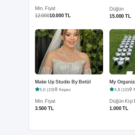
Min. Fiyat
Düğün
12.000
10.000 TL
15.000 TL
Make Up Studio By Betül
My Organi
5,0 (10)
Kepez
4,8 (10)
Min. Fiyat
Düğün Kişi 
3.500 TL
1.000 TL