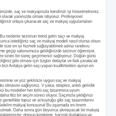
zde, saç ve makyajınızla kendinizi iyi hissetmelisiniz.
 olarak yanınızda olmak istiyoruz. Profesyonel
elliğinizi ortaya çıkaracak saç ve makyaj uygulamaları
z. Bu nedenle sezonun trend gelin saçı ve makyaj
lunca istediğiniz saç ve makyaj modeli nasıl olursa olsun
le size en iyi hizmeti sağlayabilmek adına randevu
işime geçip salonumuza geldiğinizde tarzınızı öğreniyor,
ze sinen bir süreç geçirmenizi sağlıyoruz. Düğün günü
ğiniz gibi olması için özgün detaylar ve fark yaratacak
 bizi Antalya gelin saçı yapan kuaförlerden ayıran en
kesimine ve yüz şeklinize uygun saç ve makyaj
u olmasını sağlıyoruz. V yaka, straplez, askılı gelinlik
nkü bu modeller her türlü saç tasarımına uyum
daha titiz bir seçim süreci oluyor. Saçınızla şıklığınızı
 genellikle topuz ve at kuyruğu gibi saç tasarımlarını
uz. Gelelim makyaj konusuna! Bu aşamada en önem
ni bulmak. Daha sonra gün boyunca akmayacak bir makyaj
ekniklerimizle; dolgun kirpiklere, hacimli dudaklara ve