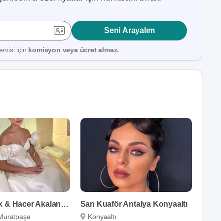
Seni Arayalım
rvisi için
komisyon veya ücret almaz.
Emrah Çelik & Hacer Akalan Hair & Makeup
San Kuaför Antalya Konyaaltı
Muratpaşa
Konyaaltı