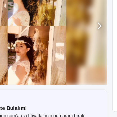
kte Bulalım!
ün.com’a özel fiyatlar için numaranı bırak.