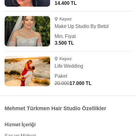
14.400 TL
Kepez
Make Up Studio By Betül
Min. Fiyat
3.500 TL
Kepez
Life Wedding
Paket
20.000
17.000 TL
Mehmet Türkmen Hair Studio Özellikler
Hizmet İçeriği
Saç ve Makyaj