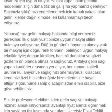
tasarımı için uygun oluyor. Yakası kapalı olan gelinlik
modelleriniz için daha titiz bir çalışma yapmamız gerekiyor.
Saçınızla şıklığınızı engellememek için kapalı yakası olan
gelinliklerde dağınık modelleri kullanmamayı tercih
ediyoruz.
Yapacağımız gelin makyajı hakkında bilgi vermemiz
gerekirse: İlk olarak yüz tipinize uygun makyaj stilini
bulmaya çalışıyoruz. Düğün gününüz boyunca akmayacak
bir makyaj için doğru renk tonlarını belirliyor, uygun makyaj
teknikleriyle; dolgun kirpikler, hacimli dudaklar ve güzel
gözlerin ön planda olmasını sağlıyoruz. Antalya gelin saçı
yapan kuaförler arasında yer alıyor, her zaman kaliteli
ürünler kullanıyor ve sağlığınızı önemsiyoruz. Kısacası;
kendinizi özel hissedeceğiniz hizmetlerimizle hayal
ettiğiniz görünüme sahip olacağınızdan emin olabilir, bize
güvenebilirsiniz.
Siz de profesyonel ekibimizden gelin saçı ve makyajı
hizmeti almak istiyorsanız; avantajlı fiyatlarımızı öğrenmek
için sayfanın üst kısmında yer alan ‘’Ücretsiz Fiyat Teklifi