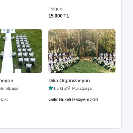
Düğün
15.000 TL
zasyon
Dika Organizasyon
Muratpaşa
4,5 (16)
Muratpaşa
Gelin Buketi Hediyemizdir!
Başı