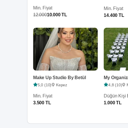
Min. Fiyat
Min. Fiyat
12.000
10.000 TL
14.400 TL
Make Up Studio By Betül
My Organi
5,0 (10)
Kepez
4,8 (10)
Min. Fiyat
Düğün Kişi 
3.500 TL
1.000 TL