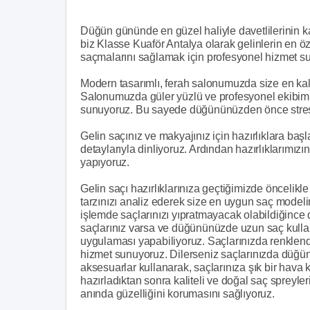
Düğün gününde en güzel haliyle davetlilerinin k
biz Klasse Kuaför Antalya olarak gelinlerin en öze
saçmalarını sağlamak için profesyonel hizmet s
Modern tasarımlı, ferah salonumuzda size en kali
Salonumuzda güler yüzlü ve profesyonel ekibimizl
sunuyoruz. Bu sayede düğününüzden önce stresin
Gelin saçınız ve makyajınız için hazırlıklara b
detaylarıyla dinliyoruz. Ardından hazırlıklarımız
yapıyoruz.
Gelin saçı hazırlıklarınıza geçtiğimizde öncelikle
tarzınızı analiz ederek size en uygun saç modeli
işlemde saçlarınızı yıpratmayacak olabildiğince 
saçlarınız varsa ve düğününüzde uzun saç kull
uygulaması yapabiliyoruz. Saçlarınızda renklen
hizmet sunuyoruz. Dilerseniz saçlarınızda düğün 
aksesuarlar kullanarak, saçlarınıza şık bir hava 
hazırladıktan sonra kaliteli ve doğal saç spreyle
anında güzelliğini korumasını sağlıyoruz.