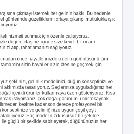
arşısına çıkmayı istemek her gelinin hakkı. Bu nedenle
l günlerinde güzelliklerini ortaya çıkarıp, mutlulukla ışık
unuyoruz.
teli hizmeti sunmak için özenle çalışıyoruz.
e düğün telaşınız içinde size keyifli bir ortam
izi atıp, rahatlamanızı sağlıyoruz.
aşlamadan önce hayallerinizdeki gelin görüntüsünü tüm
ın tamamını sizin hayallerinizin ötesine geçmek için
 yüz şeklinizi, gelinlik modelinizi, düğün konseptinizi ve
ni aklımızda tasarlıyoruz. Saçlarınıza uyguladığımız her
doğal içerikli ürünler kullanmaya özen gösteriyoruz. Kısa
anmak istiyorsanız, çok doğal görünümlü microkaynak
dirmeden kesime kadar son derece profesyonel bir
konseptinize ve gelinliğinize uygun çeşit çeşit
katabiliyoruz. Saç modelinizi kusursuz bir şekilde
ri ile güçlü bir şekilde sabitleyerek, düğününüzün her