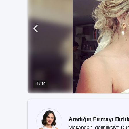
1 / 10
Aradığın Firmayı Birli
Mekandan, gelinlikçiye Düğ