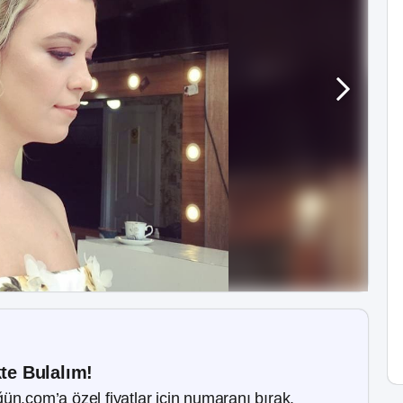
kte Bulalım!
ün.com’a özel fiyatlar için numaranı bırak.