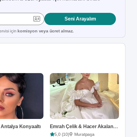
Seni Arayalım
rvisi için
komisyon veya ücret almaz.
 Antalya Konyaaltı
Emrah Çelik & Hacer Akalan Hair & Makeup
5,0 (10)
Muratpaşa