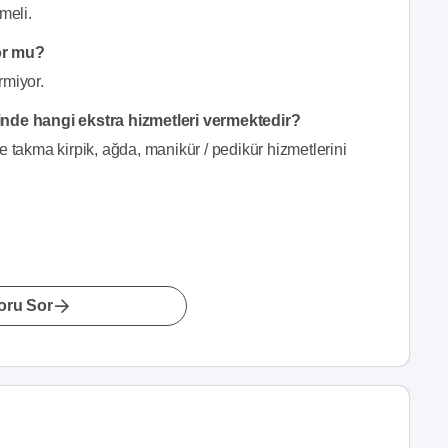
meli.
or mu?
rmiyor.
inde hangi ekstra hizmetleri vermektedir?
e takma kirpik, ağda, manikür / pedikür hizmetlerini
oru Sor