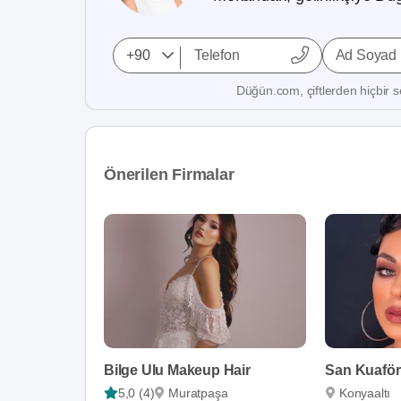
Ad Soyad
Düğün.com, çiftlerden hiçbir se
Önerilen Firmalar
Bilge Ulu Makeup Hair
San Kuaför
5,0 (4)
Muratpaşa
Konyaaltı