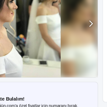
kte Bulalım!
ün.com’a özel fiyatlar için numaranı bırak.