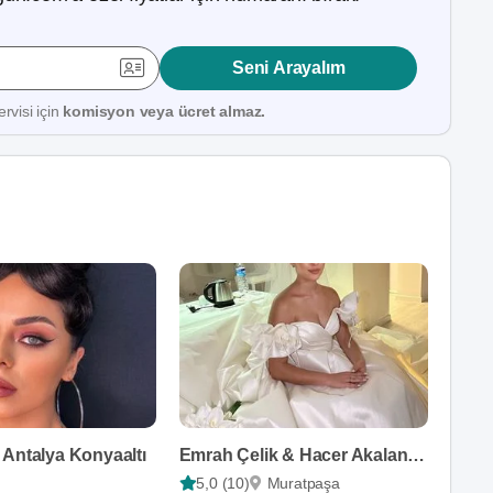
Seni Arayalım
rvisi için
komisyon veya ücret almaz.
 Antalya Konyaaltı
Emrah Çelik & Hacer Akalan Hair & Makeup
5,0 (10)
Muratpaşa