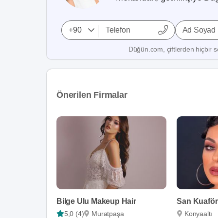
Ad Soyad
Düğün.com, çiftlerden hiçbir se
Önerilen Firmalar
Bilge Ulu Makeup Hair
San Kuaför
5,0 (4)
Muratpaşa
Konyaaltı