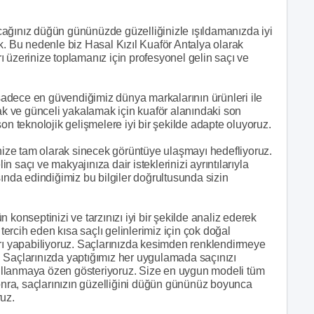
cağınız düğün gününüzde güzelliğinizle ışıldamanızda iyi
k. Bu nedenle biz Hasal Kızıl Kuaför Antalya olarak
 üzerinize toplamanız için profesyonel gelin saçı ve
adece en güvendiğimiz dünya markalarının ürünleri ile
mak ve günceli yakalamak için kuaför alanındaki son
on teknolojik gelişmelere iyi bir şekilde adapte oluyoruz.
inize tam olarak sinecek görüntüye ulaşmayı hedefliyoruz.
 saçı ve makyajınıza dair isteklerinizi ayrıntılarıyla
sında edindiğimiz bu bilgiler doğrultusunda sizin
ün konseptinizi ve tarzınızı iyi bir şekilde analiz ederek
rcih eden kısa saçlı gelinlerimiz için çok doğal
 yapabiliyoruz. Saçlarınızda kesimden renklendirmeye
 Saçlarınızda yaptığımız her uygulamada saçınızı
 kullanmaya özen gösteriyoruz. Size en uygun modeli tüm
sonra, saçlarınızın güzelliğini düğün gününüz boyunca
ruz.