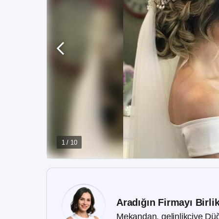
1 / 10
Aradığın Firmayı Birli
Mekandan, gelinlikçiye Düğ