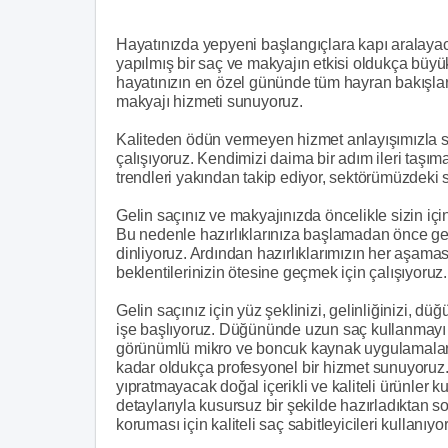
Hayatınızda yepyeni başlangıçlara kapı aralaya
yapılmış bir saç ve makyajın etkisi oldukça büyü
hayatınızın en özel gününde tüm hayran bakışları
makyajı hizmeti sunuyoruz.
Kaliteden ödün vermeyen hizmet anlayışımızla s
çalışıyoruz. Kendimizi daima bir adım ileri taşı
trendleri yakından takip ediyor, sektörümüzdeki s
Gelin saçınız ve makyajınızda öncelikle sizin iç
Bu nedenle hazırlıklarınıza başlamadan önce gelin
dinliyoruz. Ardından hazırlıklarımızın her aşama
beklentilerinizin ötesine geçmek için çalışıyoruz.
Gelin saçınız için yüz şeklinizi, gelinliğinizi, düğ
işe başlıyoruz. Düğününde uzun saç kullanmayı te
görünümlü mikro ve boncuk kaynak uygulamaları
kadar oldukça profesyonel bir hizmet sunuyoruz.
yıpratmayacak doğal içerikli ve kaliteli ürünler
detaylarıyla kusursuz bir şekilde hazırladıktan 
koruması için kaliteli saç sabitleyicileri kullanıyo