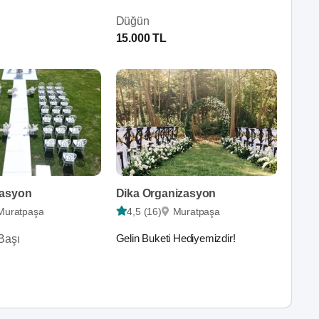
Düğün
15.000 TL
zasyon
Dika Organizasyon
Muratpaşa
4,5 (16)
Muratpaşa
Gelin Buketi Hediyemizdir!
Başı