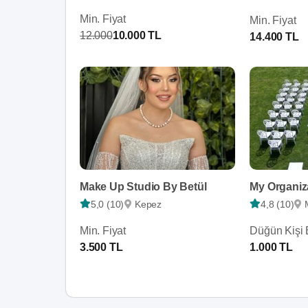
Min. Fiyat
Min. Fiyat
12.000
10.000 TL
14.400 TL
Make Up Studio By Betül
My Organi
5,0 (10)
Kepez
4,8 (10)
Min. Fiyat
Düğün Kişi 
3.500 TL
1.000 TL