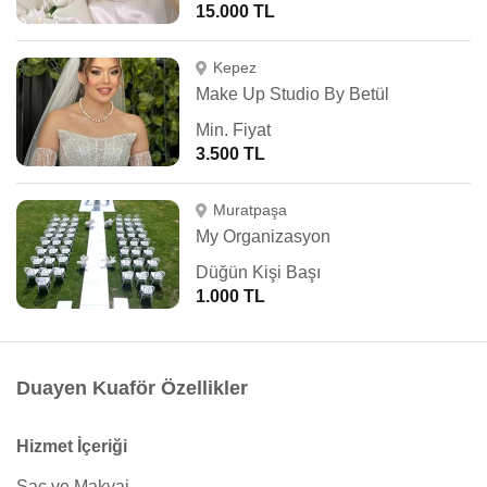
15.000 TL
Kepez
Make Up Studio By Betül
Min. Fiyat
3.500 TL
Muratpaşa
My Organizasyon
Düğün Kişi Başı
1.000 TL
Duayen Kuaför Özellikler
Hizmet İçeriği
Saç ve Makyaj