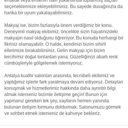
ensede veya ensenin hafif yukarısında toplanmış saçları
seçeneklerinize ekleyebilirsiniz. Bu sayede duvağınızla da
harika bir uyum yakalayabilirsiniz.
Makyaj ise, bizim fazlasıyla önem verdiğimiz bir konu.
Deneyimli makyaj ekibimiz, öncelikle sizin hayalinizdeki
makyajın nasıl olduğunu öğreniyor. Bu konuda herhangi bir
fikriniz olamayabilir. O halde, kendinizi bizim sihirli
ellerimize bırakabilirsiniz. Gelin makyajı için bizim
tercihimiz doğal tonlardan yana. Güzelliğinizi abartı renk
cümbüşleriyle gölgelemek istemiyoruz.
Antalya kuaför salonları arasında, tecrübeli ekibimiz ve
yaptığımız işlerle fark yaratmaya devam ediyoruz. Detayları
konuşmak ve hizmetlerimiz hakkında daha ayrıntılı bilgi
almak isterseniz bizimle iletişime geçin! Bunun için
yapmanız gereken tek şey, sayfanın hemen yanında
bulunan iletişim formunu doldurmak. Salonumuzu görmek
ve sohbet etmek isterseniz de kahveye bekleriz.