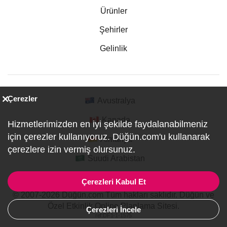
Ürünler
Şehirler
Gelinlik
Çerezler
Avustralya
Kanada
Hizmetlerimizden en iyi şekilde faydalanabilmeniz
için çerezler kullanıyoruz. Düğün.com'u kullanarak
Almanya
çerezlere izin vermiş olursunuz.
Suudi Arabistan
Çerezleri Kabul Et
© 2007-2026 Düğün.com Tüm hakları saklıdır. Düğün ve
Özel Etkinlik Online Planlama Sitesi.
Çerezleri İncele
ref:DF1-1-1575