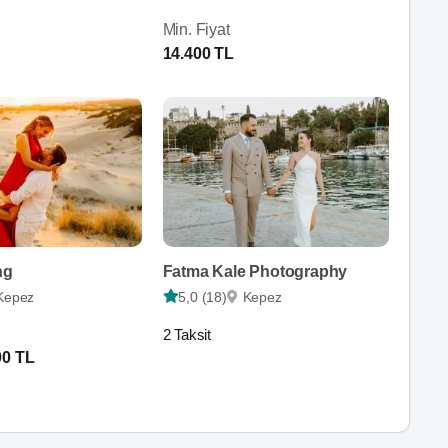
Min. Fiyat
14.400 TL
ng
Fatma Kale Photography
Kepez
5,0 (18)
Kepez
2 Taksit
00 TL