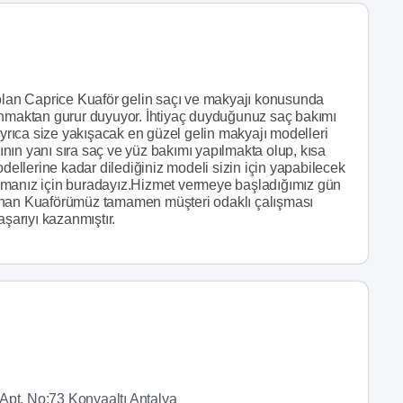
 olan Caprice Kuaför gelin saçı ve makyajı konusunda
unmaktan gurur duyuyor. İhtiyaç duyduğunuz saç bakımı
Ayrıca size yakışacak en güzel gelin makyajı modelleri
jının yanı sıra saç ve yüz bakımı yapılmakta olup, kısa
odellerine kadar dilediğiniz modeli sizin için yapabilecek
ı olmanız için buradayız.Hizmet vermeye başladığımız gün
zanan Kuaförümüz tamamen müşteri odaklı çalışması
aşarıyı kazanmıştır.
Apt. No:73 Konyaaltı Antalya