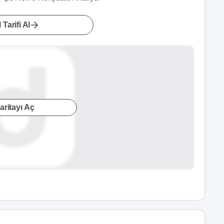
 Tarifi Al
aritayı Aç