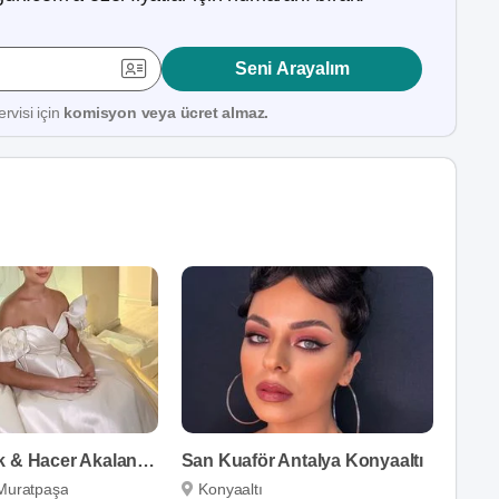
Seni Arayalım
rvisi için
komisyon veya ücret almaz.
Emrah Çelik & Hacer Akalan Hair & Makeup
San Kuaför Antalya Konyaaltı
Muratpaşa
Konyaaltı