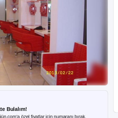
kte Bulalım!
ün.com’a özel fiyatlar için numaranı bırak.