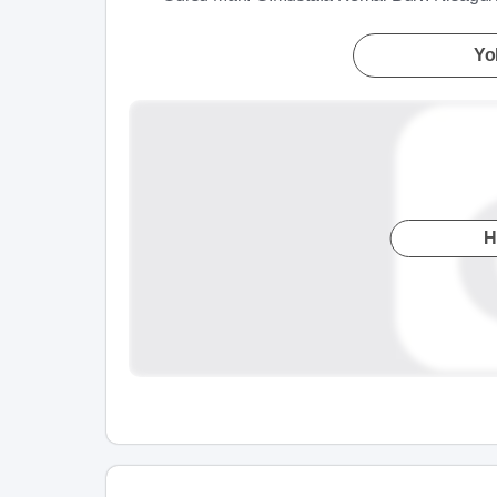
Yol
H