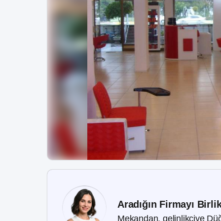
Aradığın Firmayı Birli
Mekandan, gelinlikçiye Düğ