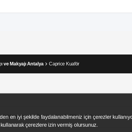
çı ve Makyajı Antalya
Caprice Kuaför
Hakkımızda
İletişim
Gizlilik ve Kullanım
Site Hari
den en iyi şekilde faydalanabilmeniz için çerezler kullanıy
ullanarak çerezlere izin vermiş olursunuz.