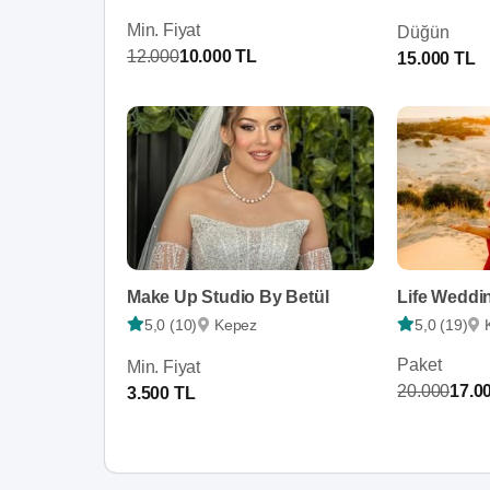
Min. Fiyat
Düğün
12.000
10.000 TL
15.000 TL
Make Up Studio By Betül
Life Weddi
5,0 (10)
Kepez
5,0 (19)
Paket
Min. Fiyat
20.000
17.0
3.500 TL