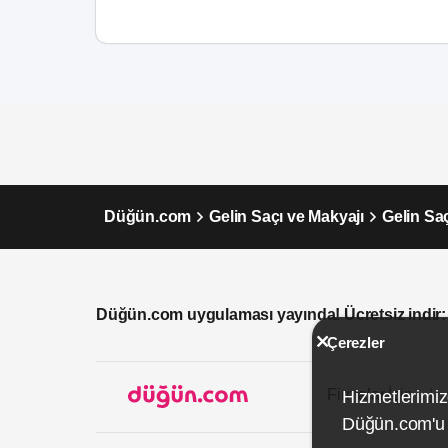
Düğün.com
Gelin Saçı ve Makyajı
Gelin Sa
Düğün.com uygulaması yayında! Ücretsiz indir:
Çerezler
Firmalar İçin
Hizmetlerimiz
Düğün.com'u k