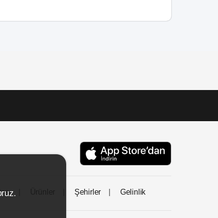
tası
Ürünler
Şehirler
Gelinlik
oruz.